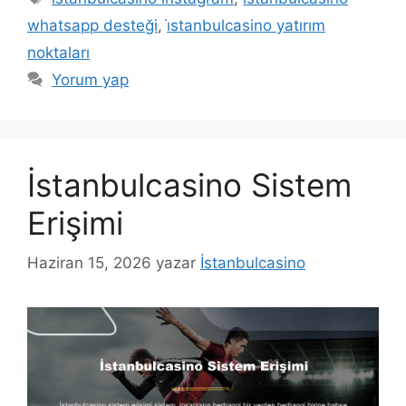
whatsapp desteği
,
i̇stanbulcasino yatırım
noktaları
Yorum yap
İstanbulcasino Sistem
Erişimi
Haziran 15, 2026
yazar
İstanbulcasino