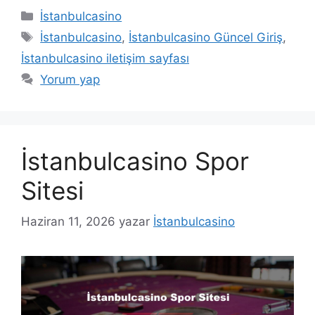
Kategoriler
İstanbulcasino
Etiketler
İstanbulcasino
,
İstanbulcasino Güncel Giriş
,
İstanbulcasino iletişim sayfası
Yorum yap
İstanbulcasino Spor
Sitesi
Haziran 11, 2026
yazar
İstanbulcasino