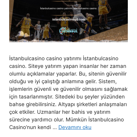
İstanbulcasino casino yatırımı İstanbulcasino
casino. Siteye yatırım yapan insanlar her zaman
olumlu açıklamalar yaparlar. Bu, sitenin güvenilir
olduğu ve iyi çalıştığı anlamına gelir. Sistem,
işlemlerin güvenli ve güvenilir olmasını sağlamak
için tasarlanmıştır. Sitedeki bu şeyler yüzünden
bahse girebilirsiniz. Altyapı şirketleri anlaşmaları
çok etkiler. Uzmanlar her bahis ve yatırım
sürecine yardımcı olur. Mümkün İstanbulcasino
Casino’nun kendi …
Devamını oku