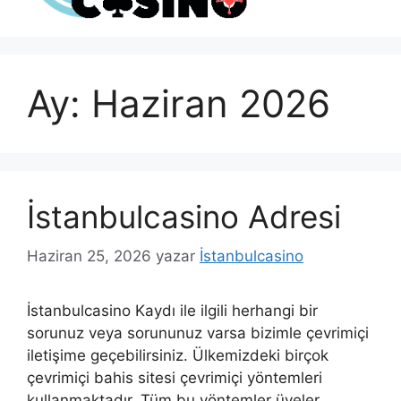
Ay:
Haziran 2026
İstanbulcasino Adresi
Haziran 25, 2026
yazar
İstanbulcasino
İstanbulcasino Kaydı ile ilgili herhangi bir
sorunuz veya sorununuz varsa bizimle çevrimiçi
iletişime geçebilirsiniz. Ülkemizdeki birçok
çevrimiçi bahis sitesi çevrimiçi yöntemleri
kullanmaktadır. Tüm bu yöntemler üyeler