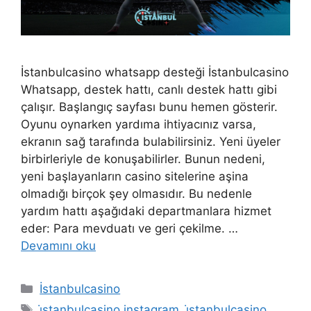
İstanbulcasino whatsapp desteği İstanbulcasino
Whatsapp, destek hattı, canlı destek hattı gibi
çalışır. Başlangıç sayfası bunu hemen gösterir.
Oyunu oynarken yardıma ihtiyacınız varsa,
ekranın sağ tarafında bulabilirsiniz. Yeni üyeler
birbirleriyle de konuşabilirler. Bunun nedeni,
yeni başlayanların casino sitelerine aşina
olmadığı birçok şey olmasıdır. Bu nedenle
yardım hattı aşağıdaki departmanlara hizmet
eder: Para mevduatı ve geri çekilme. …
Devamını oku
Kategoriler
İstanbulcasino
Etiketler
i̇stanbulcasino instagram
,
i̇stanbulcasino