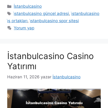
Kategoriler
İstanbulcasino
Etiketler
i̇stanbulcasino güncel adresi
,
i̇stanbulcasino
i̇ş ortakları
,
i̇stanbulcasino spor sitesi
Yorum yap
İstanbulcasino Casino
Yatırımı
Haziran 11, 2026
yazar
İstanbulcasino