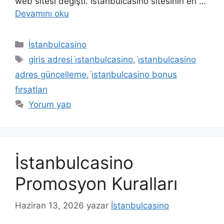
web sitesi değişti. İstanbulcasino sitesinin en …
Devamını oku
Kategoriler
İstanbulcasino
Etiketler
giris adresi i̇stanbulcasino
,
i̇stanbulcasino
adres güncelleme
,
i̇stanbulcasino bonus
fırsatları
Yorum yap
İstanbulcasino
Promosyon Kuralları
Haziran 13, 2026
yazar
İstanbulcasino