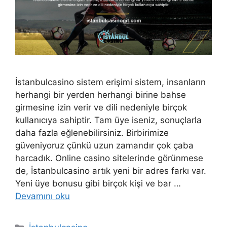
İstanbulcasino sistem erişimi sistem, insanların
herhangi bir yerden herhangi birine bahse
girmesine izin verir ve dili nedeniyle birçok
kullanıcıya sahiptir. Tam üye iseniz, sonuçlarla
daha fazla eğlenebilirsiniz. Birbirimize
güveniyoruz çünkü uzun zamandır çok çaba
harcadık. Online casino sitelerinde görünmese
de, İstanbulcasino artık yeni bir adres farkı var.
Yeni üye bonusu gibi birçok kişi ve bar …
Devamını oku
Kategoriler