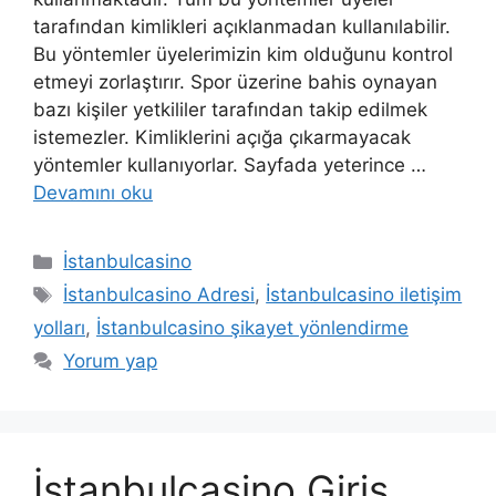
tarafından kimlikleri açıklanmadan kullanılabilir.
Bu yöntemler üyelerimizin kim olduğunu kontrol
etmeyi zorlaştırır. Spor üzerine bahis oynayan
bazı kişiler yetkililer tarafından takip edilmek
istemezler. Kimliklerini açığa çıkarmayacak
yöntemler kullanıyorlar. Sayfada yeterince …
Devamını oku
Kategoriler
İstanbulcasino
Etiketler
İstanbulcasino Adresi
,
İstanbulcasino iletişim
yolları
,
İstanbulcasino şikayet yönlendirme
Yorum yap
İstanbulcasino Giriş