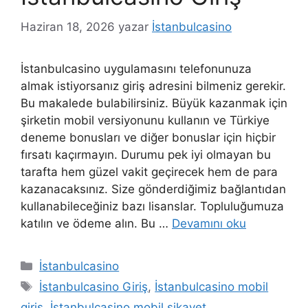
Haziran 18, 2026
yazar
İstanbulcasino
İstanbulcasino uygulamasını telefonunuza
almak istiyorsanız giriş adresini bilmeniz gerekir.
Bu makalede bulabilirsiniz. Büyük kazanmak için
şirketin mobil versiyonunu kullanın ve Türkiye
deneme bonusları ve diğer bonuslar için hiçbir
fırsatı kaçırmayın. Durumu pek iyi olmayan bu
tarafta hem güzel vakit geçirecek hem de para
kazanacaksınız. Size gönderdiğimiz bağlantıdan
kullanabileceğiniz bazı lisanslar. Topluluğumuza
katılın ve ödeme alın. Bu …
Devamını oku
Kategoriler
İstanbulcasino
Etiketler
İstanbulcasino Giriş
,
İstanbulcasino mobil
giriş
,
İstanbulcasino mobil şikayet