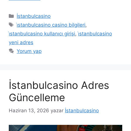
Kategoriler
İstanbulcasino
Etiketler
i̇stanbulcasino casino bilgileri
,
i̇stanbulcasino kullanıcı girişi
,
i̇stanbulcasino
yeni adres
Yorum yap
İstanbulcasino Adres
Güncelleme
Haziran 13, 2026
yazar
İstanbulcasino