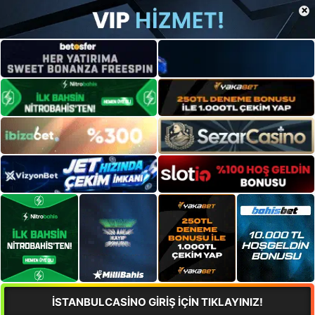
×
İSTANBULCASİNO GİRİŞ İÇİN TIKLAYINIZ!