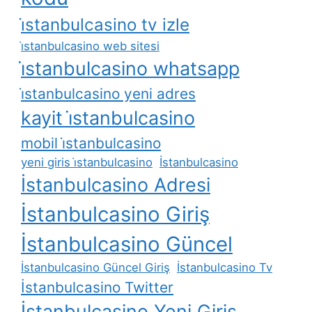
i̇stanbulcasino tv izle
i̇stanbulcasino web sitesi
i̇stanbulcasino whatsapp
i̇stanbulcasino yeni adres
kayit i̇stanbulcasino
mobil i̇stanbulcasino
yeni giris i̇stanbulcasino
İstanbulcasino
İstanbulcasino Adresi
İstanbulcasino Giriş
İstanbulcasino Güncel
İstanbulcasino Güncel Giriş
İstanbulcasino Tv
İstanbulcasino Twitter
İstanbulcasino Yeni Giriş