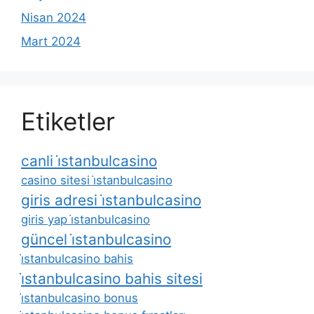
Nisan 2024
Mart 2024
Etiketler
canli i̇stanbulcasino
casino sitesi i̇stanbulcasino
giris adresi i̇stanbulcasino
giris yap i̇stanbulcasino
güncel i̇stanbulcasino
i̇stanbulcasino bahis
i̇stanbulcasino bahis sitesi
i̇stanbulcasino bonus