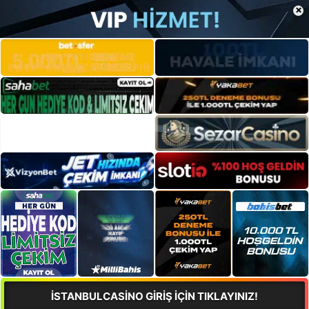
×
İSTANBULCASİNO GİRİŞ İÇİN TIKLAYINIZ!