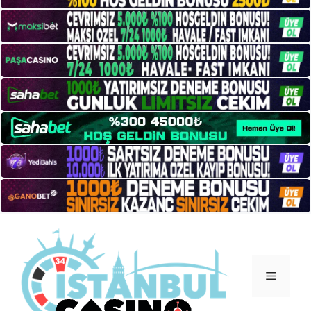
İçeriğe
atla
Menü