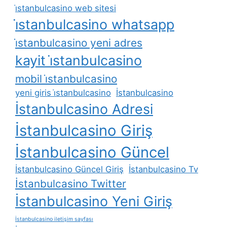
i̇stanbulcasino web sitesi
i̇stanbulcasino whatsapp
i̇stanbulcasino yeni adres
kayit i̇stanbulcasino
mobil i̇stanbulcasino
yeni giris i̇stanbulcasino
İstanbulcasino
İstanbulcasino Adresi
İstanbulcasino Giriş
İstanbulcasino Güncel
İstanbulcasino Güncel Giriş
İstanbulcasino Tv
İstanbulcasino Twitter
İstanbulcasino Yeni Giriş
İstanbulcasino iletişim sayfası