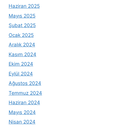
Haziran 2025
Mayıs 2025
Şubat 2025
Ocak 2025
Aralık 2024
Kasım 2024
Ekim 2024
Eylül 2024
Ağustos 2024
Temmuz 2024
Haziran 2024
Mayıs 2024
Nisan 2024