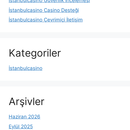
İstanbulcasino Güvenlik İncelemesi
İstanbulcasino Casino Desteği
İstanbulcasino Çevrimiçi İletişim
Kategoriler
İstanbulcasino
Arşivler
Haziran 2026
Eylül 2025