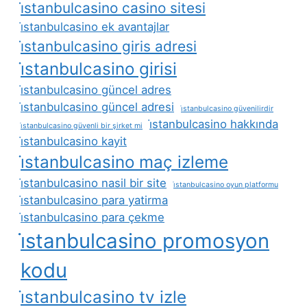
i̇stanbulcasino casino sitesi
i̇stanbulcasino ek avantajlar
i̇stanbulcasino giris adresi
i̇stanbulcasino girisi
i̇stanbulcasino güncel adres
i̇stanbulcasino güncel adresi
i̇stanbulcasino güvenilirdir
i̇stanbulcasino hakkında
i̇stanbulcasino güvenli bir şirket mi
i̇stanbulcasino kayit
i̇stanbulcasino maç izleme
i̇stanbulcasino nasil bir site
i̇stanbulcasino oyun platformu
i̇stanbulcasino para yatirma
i̇stanbulcasino para çekme
i̇stanbulcasino promosyon
kodu
i̇stanbulcasino tv izle