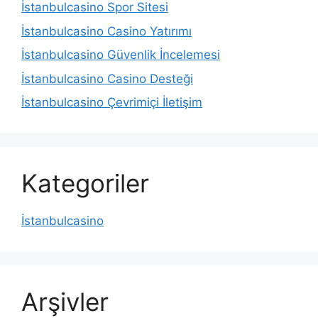
İstanbulcasino Spor Sitesi
İstanbulcasino Casino Yatırımı
İstanbulcasino Güvenlik İncelemesi
İstanbulcasino Casino Desteği
İstanbulcasino Çevrimiçi İletişim
Kategoriler
İstanbulcasino
Arşivler