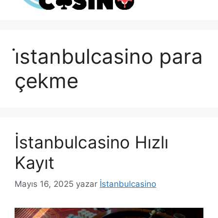
i̇stanbulcasino para
çekme
İstanbulcasino Hızlı
Kayıt
Mayıs 16, 2025
yazar
İstanbulcasino