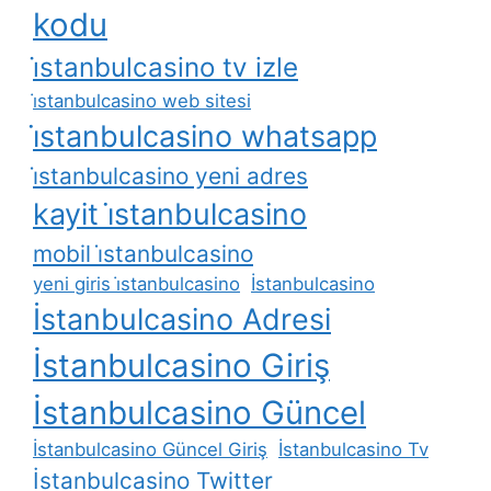
kodu
i̇stanbulcasino tv izle
i̇stanbulcasino web sitesi
i̇stanbulcasino whatsapp
i̇stanbulcasino yeni adres
kayit i̇stanbulcasino
mobil i̇stanbulcasino
yeni giris i̇stanbulcasino
İstanbulcasino
İstanbulcasino Adresi
İstanbulcasino Giriş
İstanbulcasino Güncel
İstanbulcasino Güncel Giriş
İstanbulcasino Tv
İstanbulcasino Twitter