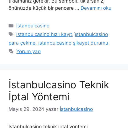
tıklamanız gerekir. Bu sembolü tıklarsanız,
önünüzde küçük bir pencere …
Devamını oku
Kategoriler
İstanbulcasino
Etiketler
i̇stanbulcasino hızlı kayıt
,
i̇stanbulcasino
para çekme
,
i̇stanbulcasino şikayet durumu
Yorum yap
İstanbulcasino Teknik
İptal Yöntemi
Mayıs 29, 2024
yazar
İstanbulcasino
İstanbulcasino teknik i̇ptal yöntemi