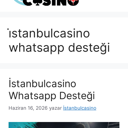
i̇stanbulcasino
whatsapp desteği
İstanbulcasino
Whatsapp Desteği
Haziran 16, 2026
yazar
İstanbulcasino