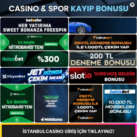
×
İSTANBULCASİNO GİRİŞ İÇİN TIKLAYINIZ!