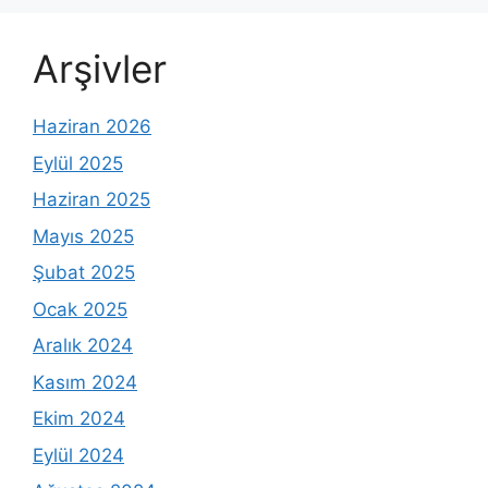
Arşivler
Haziran 2026
Eylül 2025
Haziran 2025
Mayıs 2025
Şubat 2025
Ocak 2025
Aralık 2024
Kasım 2024
Ekim 2024
Eylül 2024