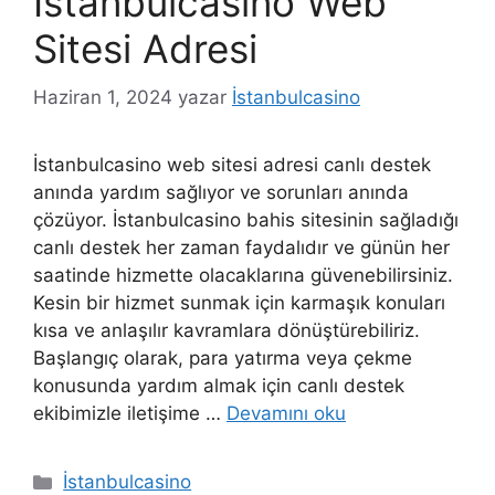
İstanbulcasino Web
Sitesi Adresi
Haziran 1, 2024
yazar
İstanbulcasino
İstanbulcasino web sitesi adresi canlı destek
anında yardım sağlıyor ve sorunları anında
çözüyor. İstanbulcasino bahis sitesinin sağladığı
canlı destek her zaman faydalıdır ve günün her
saatinde hizmette olacaklarına güvenebilirsiniz.
Kesin bir hizmet sunmak için karmaşık konuları
kısa ve anlaşılır kavramlara dönüştürebiliriz.
Başlangıç ​​olarak, para yatırma veya çekme
konusunda yardım almak için canlı destek
ekibimizle iletişime …
Devamını oku
Kategoriler
İstanbulcasino