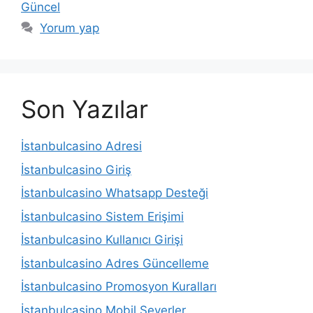
Güncel
Yorum yap
Son Yazılar
İstanbulcasino Adresi
İstanbulcasino Giriş
İstanbulcasino Whatsapp Desteği
İstanbulcasino Sistem Erişimi
İstanbulcasino Kullanıcı Girişi
İstanbulcasino Adres Güncelleme
İstanbulcasino Promosyon Kuralları
İstanbulcasino Mobil Severler