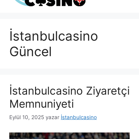
İstanbulcasino
Güncel
İstanbulcasino Ziyaretçi
Memnuniyeti
Eylül 10, 2025
yazar
İstanbulcasino