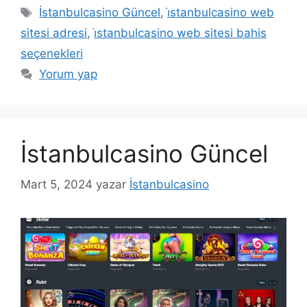
Etiketler
İstanbulcasino Güncel
,
i̇stanbulcasino web
sitesi adresi
,
i̇stanbulcasino web sitesi bahis
seçenekleri
Yorum yap
İstanbulcasino Güncel
Mart 5, 2024
yazar
İstanbulcasino