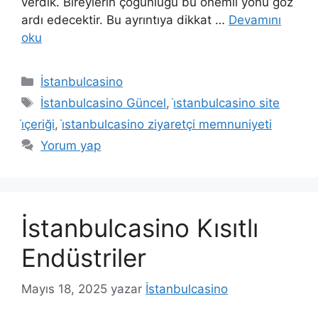
verdik. Bireylerin çoğunluğu bu önemli yönü göz
ardı edecektir. Bu ayrıntıya dikkat …
Devamını
oku
Kategoriler
İstanbulcasino
Etiketler
İstanbulcasino Güncel
,
i̇stanbulcasino site
i̇çeriği
,
i̇stanbulcasino ziyaretçi memnuniyeti
Yorum yap
İstanbulcasino Kısıtlı
Endüstriler
Mayıs 18, 2025
yazar
İstanbulcasino