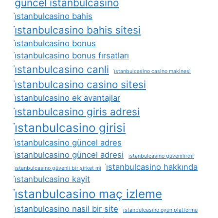
güncel i̇stanbulcasino
i̇stanbulcasino bahis
i̇stanbulcasino bahis sitesi
i̇stanbulcasino bonus
i̇stanbulcasino bonus fırsatları
i̇stanbulcasino canli
i̇stanbulcasino casino makinesi
i̇stanbulcasino casino sitesi
i̇stanbulcasino ek avantajlar
i̇stanbulcasino giris adresi
i̇stanbulcasino girisi
i̇stanbulcasino güncel adres
i̇stanbulcasino güncel adresi
i̇stanbulcasino güvenilirdir
i̇stanbulcasino hakkında
i̇stanbulcasino güvenli bir şirket mi
i̇stanbulcasino kayit
i̇stanbulcasino maç izleme
i̇stanbulcasino nasil bir site
i̇stanbulcasino oyun platformu