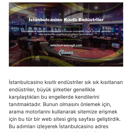
İstanbulcasino kısıtlı endüstriler sık sık kısıtlanan
endüstriler, büyük şirketler genellikle
karşılaştıkları bu engellerde kendilerini
tanıtmaktadır. Bunun olmasını önlemek için,
arama motorlarını kullanarak sitemize erişmek
için bu tür bir web sitesi giriş sayfası geliştirdik.
Bu adımları izleyerek İstanbulcasino adres