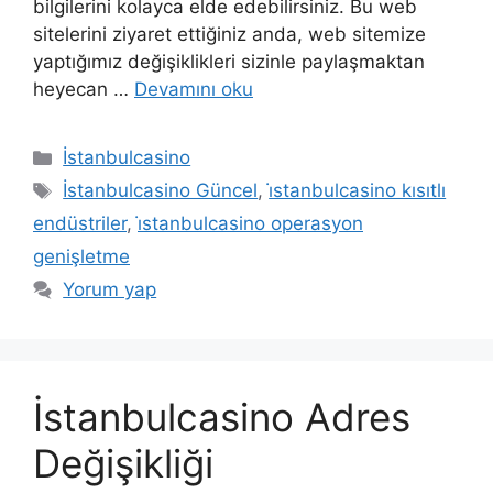
bilgilerini kolayca elde edebilirsiniz. Bu web
sitelerini ziyaret ettiğiniz anda, web sitemize
yaptığımız değişiklikleri sizinle paylaşmaktan
heyecan …
Devamını oku
Kategoriler
İstanbulcasino
Etiketler
İstanbulcasino Güncel
,
i̇stanbulcasino kısıtlı
endüstriler
,
i̇stanbulcasino operasyon
genişletme
Yorum yap
İstanbulcasino Adres
Değişikliği