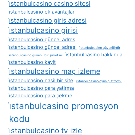
i̇stanbulcasino casino sitesi
i̇stanbulcasino ek avantajlar
i̇stanbulcasino giris adresi
i̇stanbulcasino girisi
i̇stanbulcasino güncel adres
i̇stanbulcasino güncel adresi
i̇stanbulcasino güvenilirdir
i̇stanbulcasino hakkında
i̇stanbulcasino güvenli bir şirket mi
i̇stanbulcasino kayit
i̇stanbulcasino maç izleme
i̇stanbulcasino nasil bir site
i̇stanbulcasino oyun platformu
i̇stanbulcasino para yatirma
i̇stanbulcasino para çekme
i̇stanbulcasino promosyon
kodu
i̇stanbulcasino tv izle