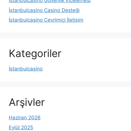
İstanbulcasino Güvenlik İncelemesi
İstanbulcasino Casino Desteği
İstanbulcasino Çevrimiçi İletişim
Kategoriler
İstanbulcasino
Arşivler
Haziran 2026
Eylül 2025