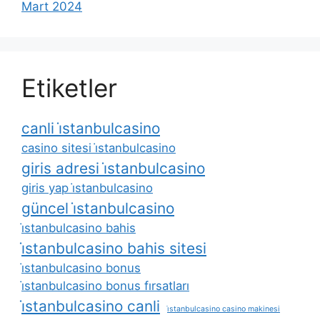
Mart 2024
Etiketler
canli i̇stanbulcasino
casino sitesi i̇stanbulcasino
giris adresi i̇stanbulcasino
giris yap i̇stanbulcasino
güncel i̇stanbulcasino
i̇stanbulcasino bahis
i̇stanbulcasino bahis sitesi
i̇stanbulcasino bonus
i̇stanbulcasino bonus fırsatları
i̇stanbulcasino canli
i̇stanbulcasino casino makinesi