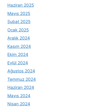
Haziran 2025
Mayıs 2025
Şubat 2025
Ocak 2025
Aralık 2024
Kasım 2024
Ekim 2024
Eylül 2024
Ağustos 2024
Temmuz 2024
Haziran 2024
Mayıs 2024
Nisan 2024