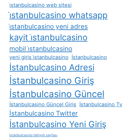
i̇stanbulcasino web sitesi
i̇stanbulcasino whatsapp
i̇stanbulcasino yeni adres
kayit i̇stanbulcasino
mobil i̇stanbulcasino
yeni giris i̇stanbulcasino
İstanbulcasino
İstanbulcasino Adresi
İstanbulcasino Giriş
İstanbulcasino Güncel
İstanbulcasino Güncel Giriş
İstanbulcasino Tv
İstanbulcasino Twitter
İstanbulcasino Yeni Giriş
İstanbulcasino iletişim sayfası