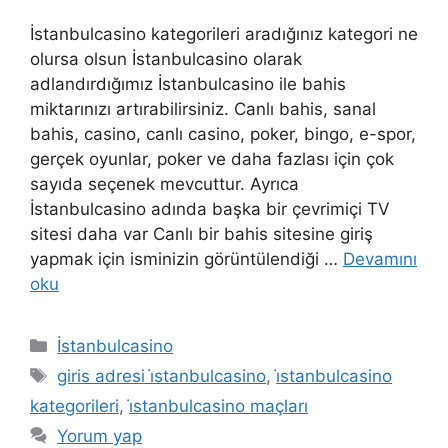
İstanbulcasino kategorileri aradığınız kategori ne
olursa olsun İstanbulcasino olarak
adlandırdığımız İstanbulcasino ile bahis
miktarınızı artırabilirsiniz. Canlı bahis, sanal
bahis, casino, canlı casino, poker, bingo, e-spor,
gerçek oyunlar, poker ve daha fazlası için çok
sayıda seçenek mevcuttur. Ayrıca
İstanbulcasino adında başka bir çevrimiçi TV
sitesi daha var Canlı bir bahis sitesine giriş
yapmak için isminizin görüntülendiği …
Devamını
oku
Kategoriler
İstanbulcasino
Etiketler
giris adresi i̇stanbulcasino
,
i̇stanbulcasino
kategorileri
,
i̇stanbulcasino maçları
Yorum yap