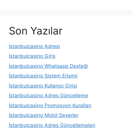
Son Yazılar
İstanbulcasino Adresi
İstanbulcasino Giriş
İstanbulcasino Whatsapp Desteği
İstanbulcasino Sistem Erişimi
İstanbulcasino Kullanıcı Girişi
İstanbulcasino Adres Güncelleme
İstanbulcasino Promosyon Kuralları
İstanbulcasino Mobil Severler
İstanbulcasino Adres Güncellemeleri