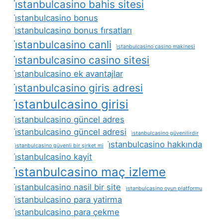
i̇stanbulcasino bahis sitesi
i̇stanbulcasino bonus
i̇stanbulcasino bonus fırsatları
i̇stanbulcasino canli
i̇stanbulcasino casino makinesi
i̇stanbulcasino casino sitesi
i̇stanbulcasino ek avantajlar
i̇stanbulcasino giris adresi
i̇stanbulcasino girisi
i̇stanbulcasino güncel adres
i̇stanbulcasino güncel adresi
i̇stanbulcasino güvenilirdir
i̇stanbulcasino hakkında
i̇stanbulcasino güvenli bir şirket mi
i̇stanbulcasino kayit
i̇stanbulcasino maç izleme
i̇stanbulcasino nasil bir site
i̇stanbulcasino oyun platformu
i̇stanbulcasino para yatirma
i̇stanbulcasino para çekme