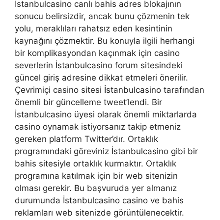
İstanbulcasino canlı bahis adres blokajının
sonucu belirsizdir, ancak bunu çözmenin tek
yolu, meraklıları rahatsız eden kesintinin
kaynağını çözmektir. Bu konuyla ilgili herhangi
bir komplikasyondan kaçınmak için casino
severlerin İstanbulcasino forum sitesindeki
güncel giriş adresine dikkat etmeleri önerilir.
Çevrimiçi casino sitesi İstanbulcasino tarafından
önemli bir güncelleme tweet’lendi. Bir
İstanbulcasino üyesi olarak önemli miktarlarda
casino oynamak istiyorsanız takip etmeniz
gereken platform Twitter’dır. Ortaklık
programındaki göreviniz İstanbulcasino gibi bir
bahis sitesiyle ortaklık kurmaktır. Ortaklık
programına katılmak için bir web sitenizin
olması gerekir. Bu başvuruda yer almanız
durumunda İstanbulcasino casino ve bahis
reklamları web sitenizde görüntülenecektir.