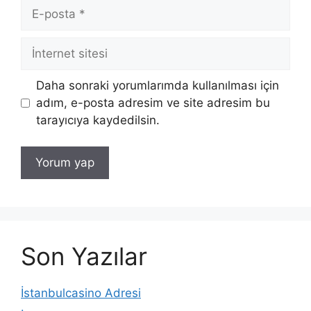
E-
posta
İnternet
sitesi
Daha sonraki yorumlarımda kullanılması için
adım, e-posta adresim ve site adresim bu
tarayıcıya kaydedilsin.
Son Yazılar
İstanbulcasino Adresi