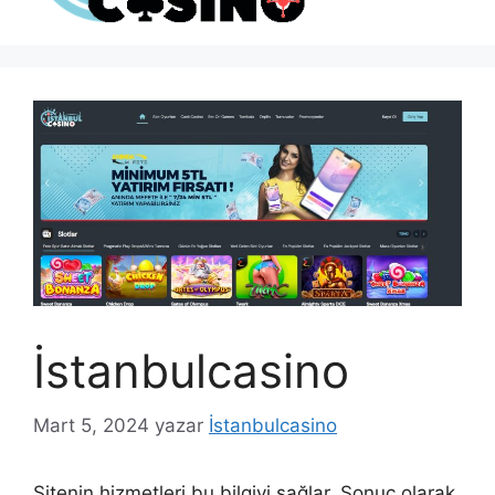
İstanbulcasino
Mart 5, 2024
yazar
İstanbulcasino
Sitenin hizmetleri bu bilgiyi sağlar. Sonuç olarak