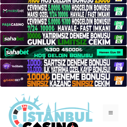
İçeriğe
atla
Menü