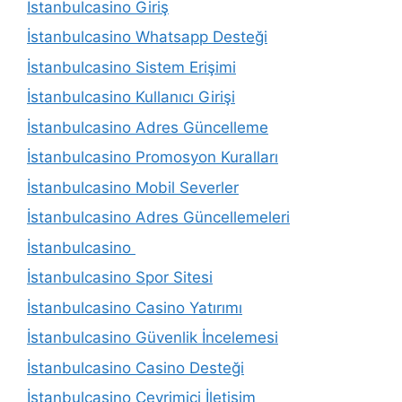
İstanbulcasino Giriş
İstanbulcasino Whatsapp Desteği
İstanbulcasino Sistem Erişimi
İstanbulcasino Kullanıcı Girişi
İstanbulcasino Adres Güncelleme
İstanbulcasino Promosyon Kuralları
İstanbulcasino Mobil Severler
İstanbulcasino Adres Güncellemeleri
İstanbulcasino
İstanbulcasino Spor Sitesi
İstanbulcasino Casino Yatırımı
İstanbulcasino Güvenlik İncelemesi
İstanbulcasino Casino Desteği
İstanbulcasino Çevrimiçi İletişim