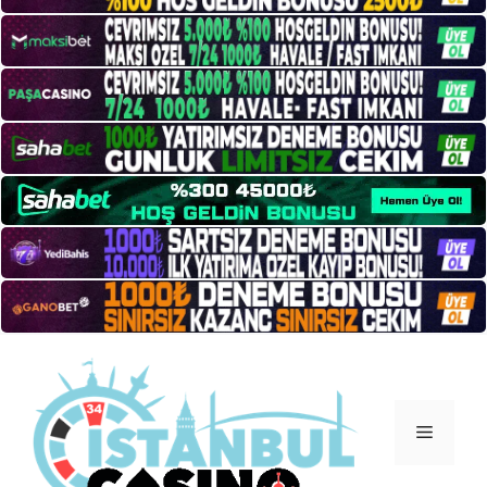
İçeriğe
atla
Menü