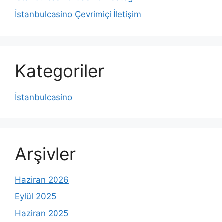
İstanbulcasino Çevrimiçi İletişim
Kategoriler
İstanbulcasino
Arşivler
Haziran 2026
Eylül 2025
Haziran 2025