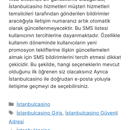
İstanbulcasino hizmetleri
müşteri hizmetleri
temsilcileri tarafından gönderilen bildirimler
aracılığıyla iletişim numaranız artık otomatik
olarak güncellenmeyecektir. Bu SMS listesi
kullanıcının tercihlerine dayanmaktadır. Özellikle
kullanım döneminde kullanıcıların yeni
promosyon tekliflerine ilişkin güncellemeleri
almak için SMS bildirimlerini tercih etmesi dikkat
çekicidir. Bu şekilde, hangi seçeneklerin mevcut
olduğunu ilk öğrenen siz olacaksınız Ayrıca
İstanbulcasino ile doğrudan e-posta yoluyla
iletişime geçmeyi de seçebilirsiniz.
Kategoriler
İstanbulcasino
Etiketler
İstanbulcasino Giriş
,
İstanbulcasino Güvenli
Adresi