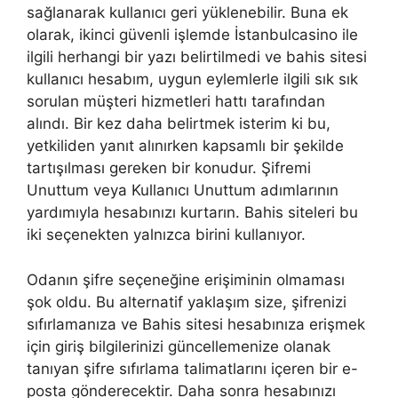
sağlanarak kullanıcı geri yüklenebilir. Buna ek
olarak, ikinci güvenli işlemde İstanbulcasino ile
ilgili herhangi bir yazı belirtilmedi ve bahis sitesi
kullanıcı hesabım, uygun eylemlerle ilgili sık sık
sorulan müşteri hizmetleri hattı tarafından
alındı. Bir kez daha belirtmek isterim ki bu,
yetkiliden yanıt alınırken kapsamlı bir şekilde
tartışılması gereken bir konudur. Şifremi
Unuttum veya Kullanıcı Unuttum adımlarının
yardımıyla hesabınızı kurtarın. Bahis siteleri bu
iki seçenekten yalnızca birini kullanıyor.
Odanın şifre seçeneğine erişiminin olmaması
şok oldu. Bu alternatif yaklaşım size, şifrenizi
sıfırlamanıza ve Bahis sitesi hesabınıza erişmek
için giriş bilgilerinizi güncellemenize olanak
tanıyan şifre sıfırlama talimatlarını içeren bir e-
posta gönderecektir. Daha sonra hesabınızı