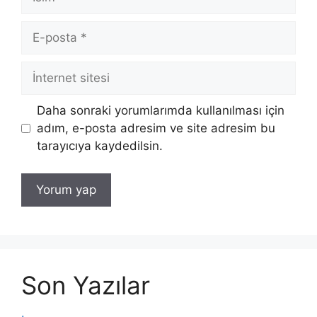
E-
posta
İnternet
sitesi
Daha sonraki yorumlarımda kullanılması için
adım, e-posta adresim ve site adresim bu
tarayıcıya kaydedilsin.
Son Yazılar