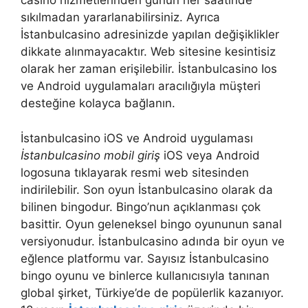
casino hizmetlerinden günün her saatinde
sıkılmadan yararlanabilirsiniz. Ayrıca
İstanbulcasino adresinizde yapılan değişiklikler
dikkate alınmayacaktır. Web sitesine kesintisiz
olarak her zaman erişilebilir. İstanbulcasino Ios
ve Android uygulamaları aracılığıyla müşteri
desteğine kolayca bağlanın.
İstanbulcasino iOS ve Android uygulaması
İstanbulcasino mobil giriş
iOS veya Android
logosuna tıklayarak resmi web sitesinden
indirilebilir. Son oyun İstanbulcasino olarak da
bilinen bingodur. Bingo’nun açıklanması çok
basittir. Oyun geleneksel bingo oyununun sanal
versiyonudur. İstanbulcasino adında bir oyun ve
eğlence platformu var. Sayısız İstanbulcasino
bingo oyunu ve binlerce kullanıcısıyla tanınan
global şirket, Türkiye’de de popülerlik kazanıyor.