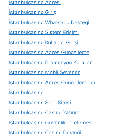
İstanbulcasino Adresi
İstanbulcasino Giriş
İstanbulcasino Whatsapp Desteği
İstanbulcasino Sistem Erişimi
İstanbulcasino Kullanıcı Girişi
İstanbulcasino Adres Güncelleme
İstanbulcasino Promosyon Kuralları
İstanbulcasino Mobil Severler
İstanbulcasino Adres Güncellemeleri
İstanbulcasino
İstanbulcasino Spor Sitesi
İstanbulcasino Casino Yatırımı
İstanbulcasino Güvenlik İncelemesi
İstanbulcasino Casino Desteği