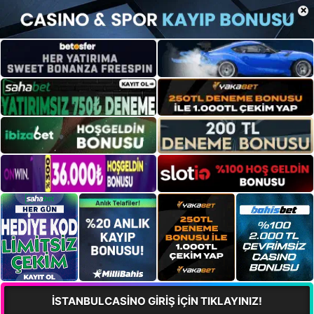
×
İSTANBULCASİNO GİRİŞ İÇİN TIKLAYINIZ!