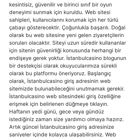
kesintisiz, güvenilir ve birinci sınıf bir oyun
deneyimi sunmak için kuruldu. Web sitesi
sahipleri, kullanıcılarını korumak için her türlü
çabayı gösterecektir. Çoğunlukla başarılı. Doğal
olarak bu web sitesine yeni gelen ziyaretçilerin
soruları olacaktır. Siteyi uzun süredir kullananlar
için sitenin güvenirliği konusunda herhangi bir
endişeye gerek yoktur. İstanbulcasino blogunun
bir destekçisi olarak okuyucularımıza sürekli
olarak bu platformu öneriyoruz. Başlangıç
olarak, İstanbulcasino giriş adresinin web
sitemizde bulunabileceğini unutmamak gerekir.
İstanbulcasino web sitesindeki giriş özelliğine
erişmek için belirlenen düğmeye tıklayın.
Haftanın yedi günü, gece veya gündüz
istediğiniz zaman size yardımcı olmaya hazırız.
Artık güncel İstanbulcasino giriş adresinize
saniyeler içinde kolayca ulaşabilirsiniz. Web