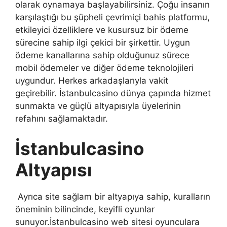
olarak oynamaya başlayabilirsiniz. Çoğu insanın
karşılaştığı bu şüpheli çevrimiçi bahis platformu,
etkileyici özelliklere ve kusursuz bir ödeme
sürecine sahip ilgi çekici bir şirkettir. Uygun
ödeme kanallarına sahip olduğunuz sürece
mobil ödemeler ve diğer ödeme teknolojileri
uygundur. Herkes arkadaşlarıyla vakit
geçirebilir. İstanbulcasino dünya çapında hizmet
sunmakta ve güçlü altyapısıyla üyelerinin
refahını sağlamaktadır.
İstanbulcasino
Altyapısı
Ayrıca site sağlam bir altyapıya sahip, kuralların
öneminin bilincinde, keyifli oyunlar
sunuyor.İstanbulcasino web sitesi oyunculara