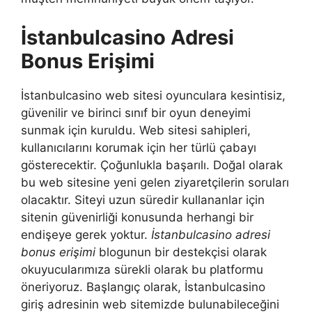
İstanbulcasino Adresi
Bonus Erişimi
İstanbulcasino web sitesi oyunculara kesintisiz,
güvenilir ve birinci sınıf bir oyun deneyimi
sunmak için kuruldu. Web sitesi sahipleri,
kullanıcılarını korumak için her türlü çabayı
gösterecektir. Çoğunlukla başarılı. Doğal olarak
bu web sitesine yeni gelen ziyaretçilerin soruları
olacaktır. Siteyi uzun süredir kullananlar için
sitenin güvenirliği konusunda herhangi bir
endişeye gerek yoktur.
İstanbulcasino adresi
bonus erişimi
blogunun bir destekçisi olarak
okuyucularımıza sürekli olarak bu platformu
öneriyoruz. Başlangıç olarak, İstanbulcasino
giriş adresinin web sitemizde bulunabileceğini