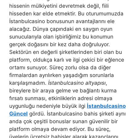
hissenin mülkiyetini devretmek değil, fiili
hisseden kar elde etmektir. Bu oturumumuzda
İstanbulcasino bonusunun avantajlarını ele
alacağız. Dünya çapındaki en saygın oyun
sunucularıyla olan işbirliğimiz bu konumun
gerçek doğasını bir kez daha doğruluyor.
Sektörün en değerli şirketlerinden biri olan bu
platform, oldukça karlı ve ilgi çekici bir eğlence
ortamı sunuyor. Süreç zorlu olsa da diğer
firmalardan ayrılırken yaşadığım sorunlarla
karşılaşmadım.
İstanbulcasino altyapısı
,
bireylere bir araya gelme ve bağlantı kurma
fırsatı sunması, etkinliklerin adresi olmaya
uygunluğu nedeniyle büyük ilgi
İstanbulcasino
Güncel
gördü. İstanbulcasino bahis şirketi aynı
anda çok çeşitli bonuslar sunan güvenilir bir
platform olmaya devam ediyor. Bu süreç,
üyelerin ücretsiz bahisler alarak kazançlarını