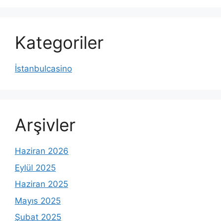
Kategoriler
İstanbulcasino
Arşivler
Haziran 2026
Eylül 2025
Haziran 2025
Mayıs 2025
Şubat 2025