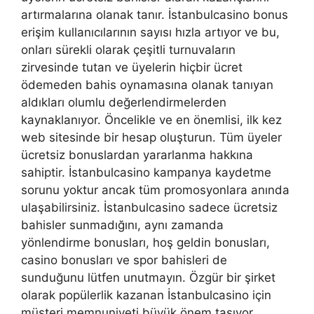
artırmalarına olanak tanır. İstanbulcasino bonus
erişim kullanıcılarının sayısı hızla artıyor ve bu,
onları sürekli olarak çeşitli turnuvaların
zirvesinde tutan ve üyelerin hiçbir ücret
ödemeden bahis oynamasına olanak tanıyan
aldıkları olumlu değerlendirmelerden
kaynaklanıyor. Öncelikle ve en önemlisi, ilk kez
web sitesinde bir hesap oluşturun. Tüm üyeler
ücretsiz bonuslardan yararlanma hakkına
sahiptir. İstanbulcasino kampanya kaydetme
sorunu yoktur ancak tüm promosyonlara anında
ulaşabilirsiniz. İstanbulcasino sadece ücretsiz
bahisler sunmadığını, aynı zamanda
yönlendirme bonusları, hoş geldin bonusları,
casino bonusları ve spor bahisleri de
sunduğunu lütfen unutmayın. Özgür bir şirket
olarak popülerlik kazanan İstanbulcasino için
müşteri memnuniyeti büyük önem taşıyor.