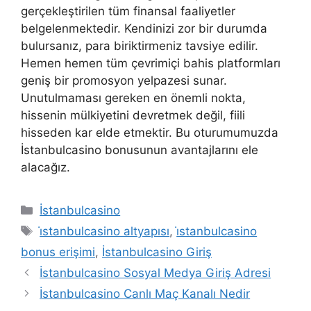
gerçekleştirilen tüm finansal faaliyetler
belgelenmektedir. Kendinizi zor bir durumda
bulursanız, para biriktirmeniz tavsiye edilir.
Hemen hemen tüm çevrimiçi bahis platformları
geniş bir promosyon yelpazesi sunar.
Unutulmaması gereken en önemli nokta,
hissenin mülkiyetini devretmek değil, fiili
hisseden kar elde etmektir. Bu oturumumuzda
İstanbulcasino bonusunun avantajlarını ele
alacağız.
Kategoriler
İstanbulcasino
Etiketler
i̇stanbulcasino altyapısı
,
i̇stanbulcasino
bonus erişimi
,
İstanbulcasino Giriş
İstanbulcasino Sosyal Medya Giriş Adresi
İstanbulcasino Canlı Maç Kanalı Nedir