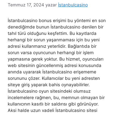
Temmuz 17, 2024
yazar
İstanbulcasino
İstanbulcasino bonus erişimi bu yöntemi en son
denediğimde bunun İstanbulcasino denilen bir
tahıl türü olduğunu keşfettim. Bu kayıtlarda
herhangi bir sorun yaşanmaması için bu yeni
adresi kullanmanız yeterlidir. Bağlantıda bir
sorun varsa oyuncunun herhangi bir işlem
yapmasına gerek yoktur. Bu hizmet, oyuncuları
web sitesinin güncellenmiş adresi konusunda
anında uyararak İstanbulcasino erişememe
sorununu çözer. Kullanıcılar bu yeni adresten
siteye giriş yaparak bahis oynayabilirler.
İstanbulcasino oyun sitesindeki olumsuz
incelemelere rağmen, bu, memnun olmayan bir
kullanıcının kasıtlı bir saldırısı gibi görünüyor.
Aksi halde uzun vadeli İstanbulcasino sitesi