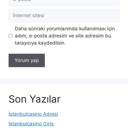
posta
İnternet
sitesi
Daha sonraki yorumlarımda kullanılması için
adım, e-posta adresim ve site adresim bu
tarayıcıya kaydedilsin.
Son Yazılar
İstanbulcasino Adresi
İstanbulcasino Giriş