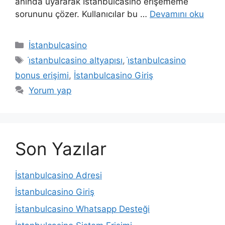
anında uyararak İstanbulcasino erişememe
sorununu çözer. Kullanıcılar bu …
Devamını oku
Kategoriler
İstanbulcasino
Etiketler
i̇stanbulcasino altyapısı
,
i̇stanbulcasino
bonus erişimi
,
İstanbulcasino Giriş
Yorum yap
Son Yazılar
İstanbulcasino Adresi
İstanbulcasino Giriş
İstanbulcasino Whatsapp Desteği