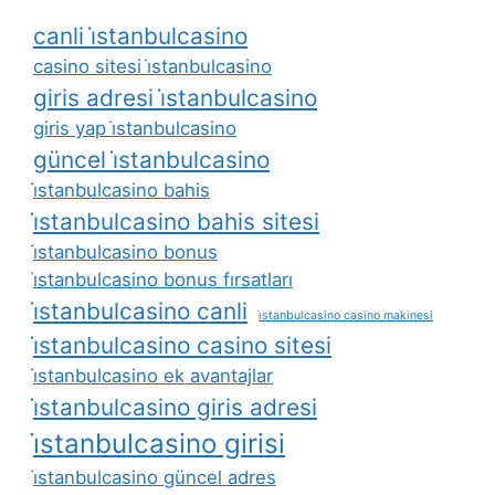
canli i̇stanbulcasino
casino sitesi i̇stanbulcasino
giris adresi i̇stanbulcasino
giris yap i̇stanbulcasino
güncel i̇stanbulcasino
i̇stanbulcasino bahis
i̇stanbulcasino bahis sitesi
i̇stanbulcasino bonus
i̇stanbulcasino bonus fırsatları
i̇stanbulcasino canli
i̇stanbulcasino casino makinesi
i̇stanbulcasino casino sitesi
i̇stanbulcasino ek avantajlar
i̇stanbulcasino giris adresi
i̇stanbulcasino girisi
i̇stanbulcasino güncel adres