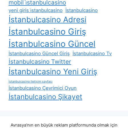
mobil i̇stanbulcasino
yeni giris i̇stanbulcasino
İstanbulcasino
İstanbulcasino Adresi
İstanbulcasino Giriş
İstanbulcasino Güncel
İstanbulcasino Güncel Giriş
İstanbulcasino Tv
İstanbulcasino Twitter
İstanbulcasino Yeni Giriş
İstanbulcasino iletişim sayfası
İstanbulcasino Çevrimiçi Oyun
İstanbulcasino Şikayet
Avrasya'nın en büyük reklam platformunda olmak için