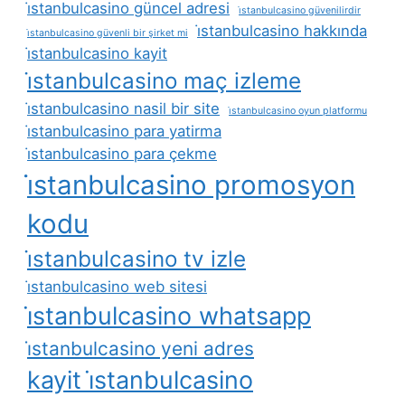
i̇stanbulcasino güncel adresi
i̇stanbulcasino güvenilirdir
i̇stanbulcasino hakkında
i̇stanbulcasino güvenli bir şirket mi
i̇stanbulcasino kayit
i̇stanbulcasino maç izleme
i̇stanbulcasino nasil bir site
i̇stanbulcasino oyun platformu
i̇stanbulcasino para yatirma
i̇stanbulcasino para çekme
i̇stanbulcasino promosyon
kodu
i̇stanbulcasino tv izle
i̇stanbulcasino web sitesi
i̇stanbulcasino whatsapp
i̇stanbulcasino yeni adres
kayit i̇stanbulcasino