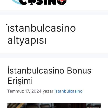
i̇stanbulcasino
altyapısı
İstanbulcasino Bonus
Erişimi
Temmuz 17, 2024
yazar
İstanbulcasino