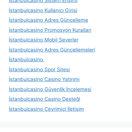
İstanbulcasino Sistem Erişimi
İstanbulcasino Kullanıcı Girişi
İstanbulcasino Adres Güncelleme
İstanbulcasino Promosyon Kuralları
İstanbulcasino Mobil Severler
İstanbulcasino Adres Güncellemeleri
İstanbulcasino
İstanbulcasino Spor Sitesi
İstanbulcasino Casino Yatırımı
İstanbulcasino Güvenlik İncelemesi
İstanbulcasino Casino Desteği
İstanbulcasino Çevrimiçi İletişim