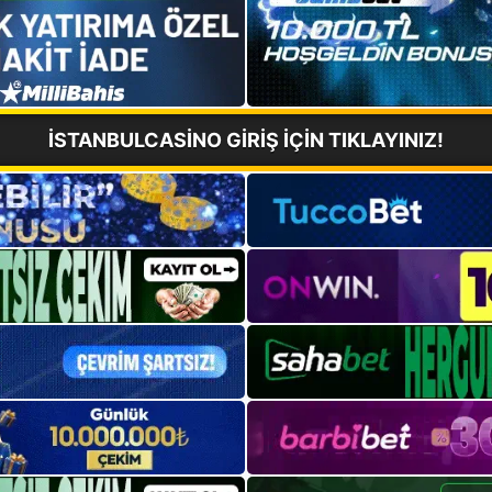
İSTANBULCASİNO GİRİŞ İÇİN TIKLAYINIZ!