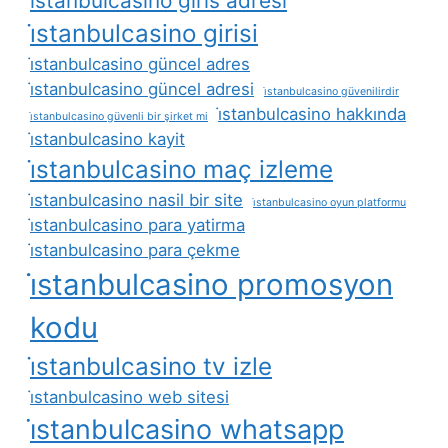
i̇stanbulcasino giris adresi
i̇stanbulcasino girisi
i̇stanbulcasino güncel adres
i̇stanbulcasino güncel adresi
i̇stanbulcasino güvenilirdir
i̇stanbulcasino hakkında
i̇stanbulcasino güvenli bir şirket mi
i̇stanbulcasino kayit
i̇stanbulcasino maç izleme
i̇stanbulcasino nasil bir site
i̇stanbulcasino oyun platformu
i̇stanbulcasino para yatirma
i̇stanbulcasino para çekme
i̇stanbulcasino promosyon
kodu
i̇stanbulcasino tv izle
i̇stanbulcasino web sitesi
i̇stanbulcasino whatsapp