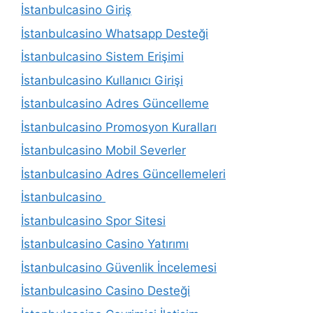
İstanbulcasino Giriş
İstanbulcasino Whatsapp Desteği
İstanbulcasino Sistem Erişimi
İstanbulcasino Kullanıcı Girişi
İstanbulcasino Adres Güncelleme
İstanbulcasino Promosyon Kuralları
İstanbulcasino Mobil Severler
İstanbulcasino Adres Güncellemeleri
İstanbulcasino
İstanbulcasino Spor Sitesi
İstanbulcasino Casino Yatırımı
İstanbulcasino Güvenlik İncelemesi
İstanbulcasino Casino Desteği