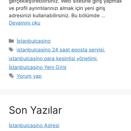
gerçekleştirebilirsiniz. Web sitesine giriş yapmak
ve profil ayrıntılarınızı almak için yeni giriş
adresinizi kullanabilirsiniz. Bu bölümde …
Devamını oku
Kategoriler
İstanbulcasino
Etiketler
i̇stanbulcasino 24 saat eposta servisi
,
i̇stanbulcasino para kesintisi yönetimi
,
İstanbulcasino Yeni Giriş
Yorum yap
Son Yazılar
İstanbulcasino Adresi