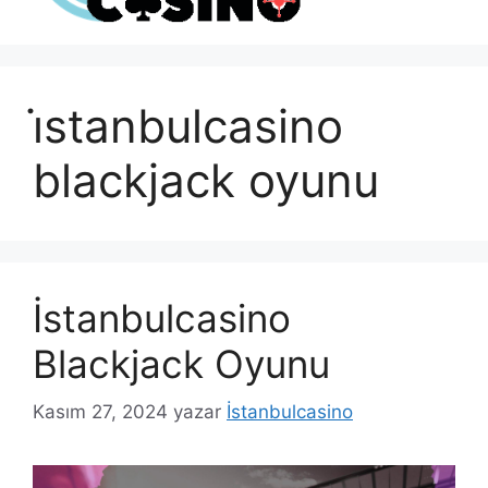
i̇stanbulcasino
blackjack oyunu
İstanbulcasino
Blackjack Oyunu
Kasım 27, 2024
yazar
İstanbulcasino