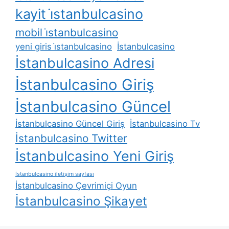
kayit i̇stanbulcasino
mobil i̇stanbulcasino
yeni giris i̇stanbulcasino
İstanbulcasino
İstanbulcasino Adresi
İstanbulcasino Giriş
İstanbulcasino Güncel
İstanbulcasino Güncel Giriş
İstanbulcasino Tv
İstanbulcasino Twitter
İstanbulcasino Yeni Giriş
İstanbulcasino iletişim sayfası
İstanbulcasino Çevrimiçi Oyun
İstanbulcasino Şikayet