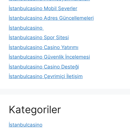
İstanbulcasino Mobil Severler
İstanbulcasino Adres Güncellemeleri
İstanbulcasino
İstanbulcasino Spor Sitesi
İstanbulcasino Casino Yatırımı
İstanbulcasino Güvenlik İncelemesi
İstanbulcasino Casino Desteği
İstanbulcasino Çevrimiçi İletişim
Kategoriler
İstanbulcasino