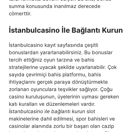
sunma konusunda inanılmaz derecede
cömerttir.
İstanbulcasino İle Bağlantı Kurun
İstanbulcasino kayıt sayfasında çeşitli
bonuslardan yararlanabilirsiniz. Bu bonuslar
tercih ettiğiniz oyun tarzına ve bahis
stratejilerine uyacak şekilde uyarlanabilir. Çok
sayıda çevrimiçi bahis platformu, bahis
ihtiyaçlarını gerçek paraya dönüştürmekte
zorlanan oyunculara teşvikler sağlıyor. Çoğu
casino kuruluşunun, üyelerinin uyması gereken
katı kuralları ve düzenlemeleri vardır.
İstanbulcasino i̇le bağlantı kurun
slot
makinelerine dahil edilmesi, spor bahisleri ve
casinolar alanında zorlu bir başarı olan cazip