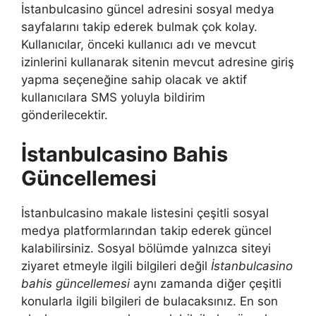
İstanbulcasino güncel adresini sosyal medya
sayfalarını takip ederek bulmak çok kolay.
Kullanıcılar, önceki kullanıcı adı ve mevcut
izinlerini kullanarak sitenin mevcut adresine giriş
yapma seçeneğine sahip olacak ve aktif
kullanıcılara SMS yoluyla bildirim
gönderilecektir.
İstanbulcasino Bahis
Güncellemesi
İstanbulcasino makale listesini çeşitli sosyal
medya platformlarından takip ederek güncel
kalabilirsiniz. Sosyal bölümde yalnızca siteyi
ziyaret etmeyle ilgili bilgileri değil
İstanbulcasino
bahis güncellemesi
aynı zamanda diğer çeşitli
konularla ilgili bilgileri de bulacaksınız. En son