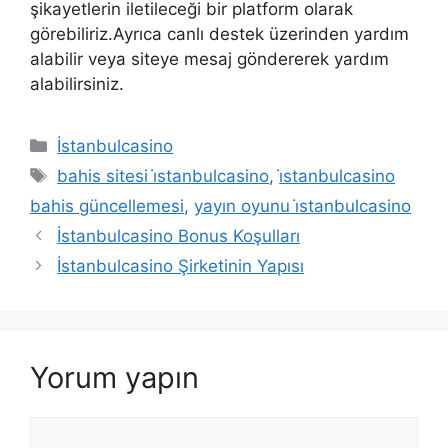
şikayetlerin iletileceği bir platform olarak
görebiliriz.Ayrıca canlı destek üzerinden yardım
alabilir veya siteye mesaj göndererek yardım
alabilirsiniz.
Kategoriler
İstanbulcasino
Etiketler
bahis sitesi i̇stanbulcasino
,
i̇stanbulcasino
bahis güncellemesi
,
yayın oyunu i̇stanbulcasino
İstanbulcasino Bonus Koşulları
İstanbulcasino Şirketinin Yapısı
Yorum yapın
Yorum