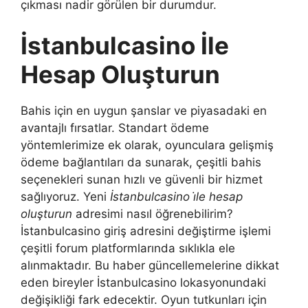
çıkması nadir görülen bir durumdur.
İstanbulcasino İle
Hesap Oluşturun
Bahis için en uygun şanslar ve piyasadaki en
avantajlı fırsatlar. Standart ödeme
yöntemlerimize ek olarak, oyunculara gelişmiş
ödeme bağlantıları da sunarak, çeşitli bahis
seçenekleri sunan hızlı ve güvenli bir hizmet
sağlıyoruz. Yeni
İstanbulcasino i̇le hesap
oluşturun
adresimi nasıl öğrenebilirim?
İstanbulcasino giriş adresini değiştirme işlemi
çeşitli forum platformlarında sıklıkla ele
alınmaktadır. Bu haber güncellemelerine dikkat
eden bireyler İstanbulcasino lokasyonundaki
değişikliği fark edecektir. Oyun tutkunları için