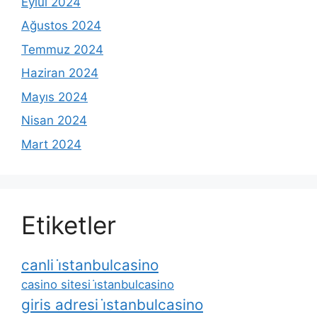
Eylül 2024
Ağustos 2024
Temmuz 2024
Haziran 2024
Mayıs 2024
Nisan 2024
Mart 2024
Etiketler
canli i̇stanbulcasino
casino sitesi i̇stanbulcasino
giris adresi i̇stanbulcasino