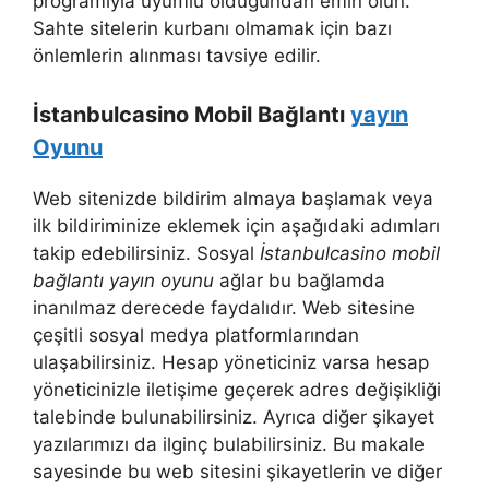
programıyla uyumlu olduğundan emin olun.
Sahte sitelerin kurbanı olmamak için bazı
önlemlerin alınması tavsiye edilir.
İstanbulcasino Mobil Bağlantı
yayın
Oyunu
Web sitenizde bildirim almaya başlamak veya
ilk bildiriminize eklemek için aşağıdaki adımları
takip edebilirsiniz. Sosyal
İstanbulcasino mobil
bağlantı yayın oyunu
ağlar bu bağlamda
inanılmaz derecede faydalıdır. Web sitesine
çeşitli sosyal medya platformlarından
ulaşabilirsiniz. Hesap yöneticiniz varsa hesap
yöneticinizle iletişime geçerek adres değişikliği
talebinde bulunabilirsiniz. Ayrıca diğer şikayet
yazılarımızı da ilginç bulabilirsiniz. Bu makale
sayesinde bu web sitesini şikayetlerin ve diğer