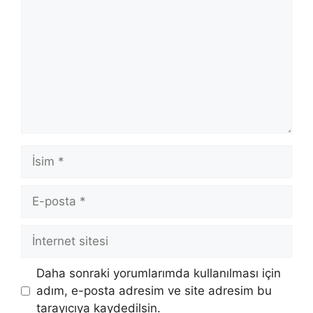
İsim
E-
posta
İnternet
sitesi
Daha sonraki yorumlarımda kullanılması için
adım, e-posta adresim ve site adresim bu
tarayıcıya kaydedilsin.