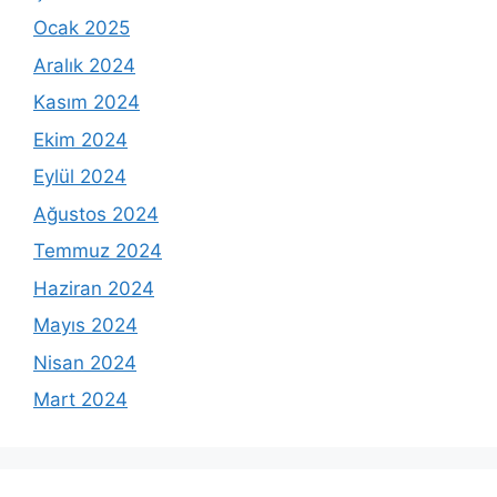
Ocak 2025
Aralık 2024
Kasım 2024
Ekim 2024
Eylül 2024
Ağustos 2024
Temmuz 2024
Haziran 2024
Mayıs 2024
Nisan 2024
Mart 2024