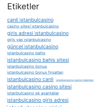
Etiketler
canli i̇stanbulcasino
casino sitesi i̇stanbulcasino
giris adresi i̇stanbulcasino
giris yap i̇stanbulcasino
güncel i̇stanbulcasino
i̇stanbulcasino bahis
i̇stanbulcasino bahis sitesi
i̇stanbulcasino bonus
i̇stanbulcasino bonus fırsatları
i̇stanbulcasino canli
i̇stanbulcasino casino makinesi
i̇stanbulcasino casino sitesi
i̇stanbulcasino ek avantajlar
i̇stanbulcasino giris adresi