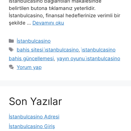
İstanbulcasino bağlantıları makalesinde
belirtilen butona tıklamanız yeterlidir.
İstanbulcasino, finansal hedeflerinize verimli bir
şekilde …
Devamını oku
Kategoriler
İstanbulcasino
Etiketler
bahis sitesi i̇stanbulcasino
,
i̇stanbulcasino
bahis güncellemesi
,
yayın oyunu i̇stanbulcasino
Yorum yap
Son Yazılar
İstanbulcasino Adresi
İstanbulcasino Giriş