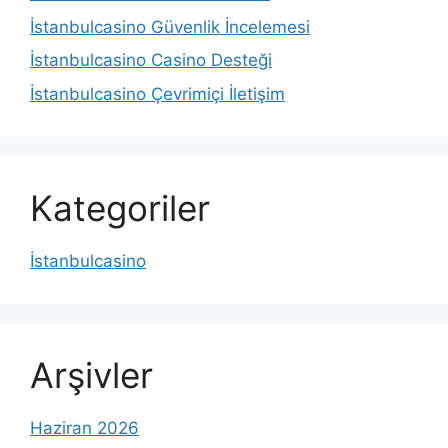
İstanbulcasino Güvenlik İncelemesi
İstanbulcasino Casino Desteği
İstanbulcasino Çevrimiçi İletişim
Kategoriler
İstanbulcasino
Arşivler
Haziran 2026