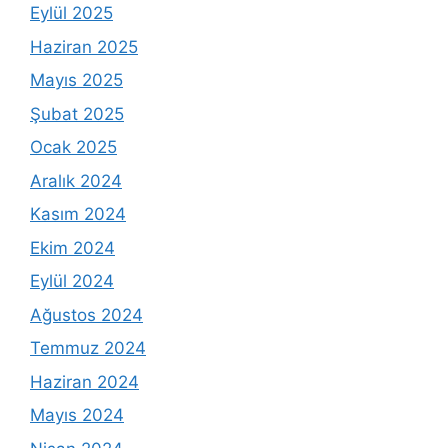
Eylül 2025
Haziran 2025
Mayıs 2025
Şubat 2025
Ocak 2025
Aralık 2024
Kasım 2024
Ekim 2024
Eylül 2024
Ağustos 2024
Temmuz 2024
Haziran 2024
Mayıs 2024