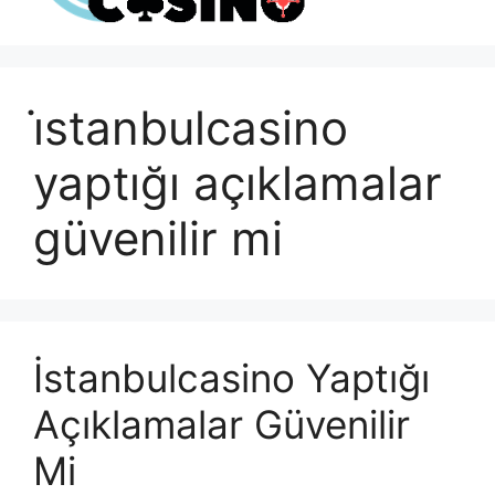
i̇stanbulcasino
yaptığı açıklamalar
güvenilir mi
İstanbulcasino Yaptığı
Açıklamalar Güvenilir
Mi