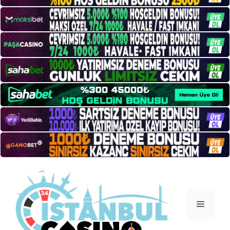
İçeriğe
atla
Menü