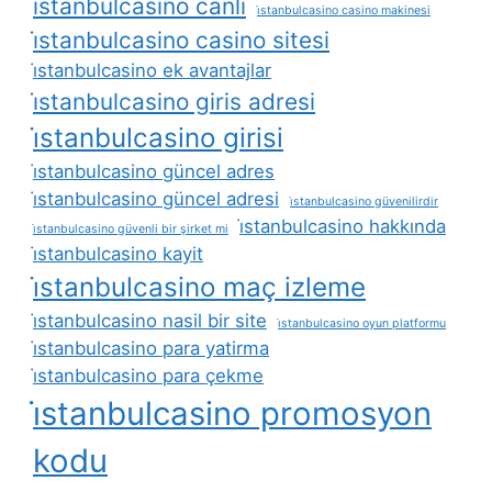
i̇stanbulcasino canli
i̇stanbulcasino casino makinesi
i̇stanbulcasino casino sitesi
i̇stanbulcasino ek avantajlar
i̇stanbulcasino giris adresi
i̇stanbulcasino girisi
i̇stanbulcasino güncel adres
i̇stanbulcasino güncel adresi
i̇stanbulcasino güvenilirdir
i̇stanbulcasino hakkında
i̇stanbulcasino güvenli bir şirket mi
i̇stanbulcasino kayit
i̇stanbulcasino maç izleme
i̇stanbulcasino nasil bir site
i̇stanbulcasino oyun platformu
i̇stanbulcasino para yatirma
i̇stanbulcasino para çekme
i̇stanbulcasino promosyon
kodu