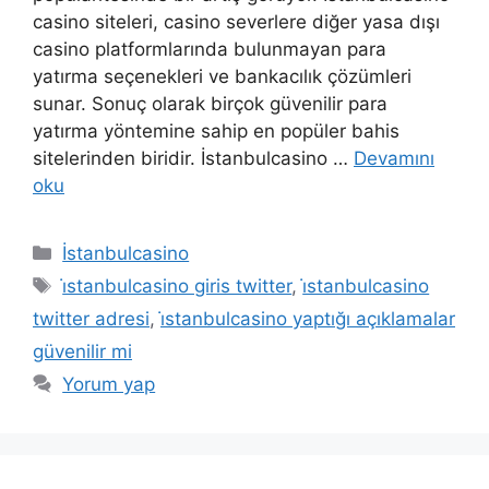
casino siteleri, casino severlere diğer yasa dışı
casino platformlarında bulunmayan para
yatırma seçenekleri ve bankacılık çözümleri
sunar. Sonuç olarak birçok güvenilir para
yatırma yöntemine sahip en popüler bahis
sitelerinden biridir. İstanbulcasino …
Devamını
oku
Kategoriler
İstanbulcasino
Etiketler
i̇stanbulcasino giris twitter
,
i̇stanbulcasino
twitter adresi
,
i̇stanbulcasino yaptığı açıklamalar
güvenilir mi
Yorum yap