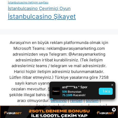
İstanbulcasino iletişim sayfası
İstanbulcasino Çevrimiçi Oyun
İstanbulcasino Şikayet
Avrasya'nın en büyük reklam platformunda olmak için
Microsoft Teams:
reklam@avrasyamarketing.com
adresimizden veya Telegram: @Avrasyamarketing
adresimizden irtibat kurabilirsiniz. (Tek iletişim
adreslerimiz teams / telegram ve mail adresimizdir.
Harici hiçbir iletişim adresimiz bulunmamaktadır.
Lütfen itibar etmeyiniz.) Türkiye yasalarına göre 7258
sayılı kanun uyarınca yasa dışı bahis oynamanın
cezaları mevcuttur. Şu an bulunduğunuz site hiç bir
şekilde illegal bahis oyunları oynatmıyor ve oynamaya
aracı olmuyordur.
betcovip
|
renbet
|
slotpin
|
maximcasino
|
bahisbeta
|
olimposcasino
|
egeslot
|
×
oynabil