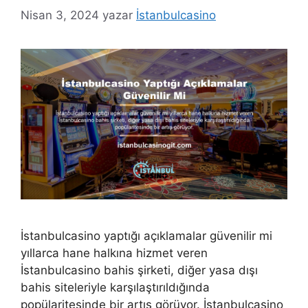
Nisan 3, 2024
yazar
İstanbulcasino
İstanbulcasino yaptığı açıklamalar güvenilir mi
yıllarca hane halkına hizmet veren
İstanbulcasino bahis şirketi, diğer yasa dışı
bahis siteleriyle karşılaştırıldığında
popülaritesinde bir artış görüyor. İstanbulcasino