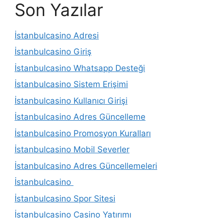
Son Yazılar
İstanbulcasino Adresi
İstanbulcasino Giriş
İstanbulcasino Whatsapp Desteği
İstanbulcasino Sistem Erişimi
İstanbulcasino Kullanıcı Girişi
İstanbulcasino Adres Güncelleme
İstanbulcasino Promosyon Kuralları
İstanbulcasino Mobil Severler
İstanbulcasino Adres Güncellemeleri
İstanbulcasino
İstanbulcasino Spor Sitesi
İstanbulcasino Casino Yatırımı