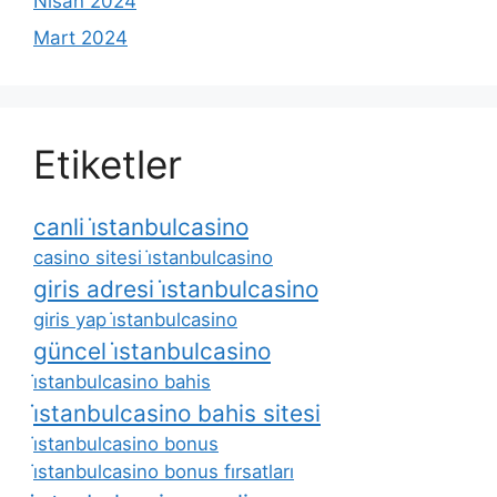
Nisan 2024
Mart 2024
Etiketler
canli i̇stanbulcasino
casino sitesi i̇stanbulcasino
giris adresi i̇stanbulcasino
giris yap i̇stanbulcasino
güncel i̇stanbulcasino
i̇stanbulcasino bahis
i̇stanbulcasino bahis sitesi
i̇stanbulcasino bonus
i̇stanbulcasino bonus fırsatları