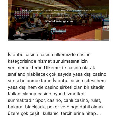
İstanbulcasino casino ülkemizde casino
kategorisinde hizmet sunulmasına izin
verilmemektedir. Ülkemizde casino olarak
sınıflandırılabilecek çok sayıda yasa dışı casino
sitesi bulunmaktadır. İstanbulcasino sitesi hem
yasa dışı hem de casino şirketi olan bir sitedir.
Kullanıcılarına casino oyun hizmetleri
sunmaktadır Spor, casino, canlı casino, rulet,
bakara, blackjack, poker ve bingo dahil olmak
üzere çok çeşitli kullanıcı tercihlerine hitap …