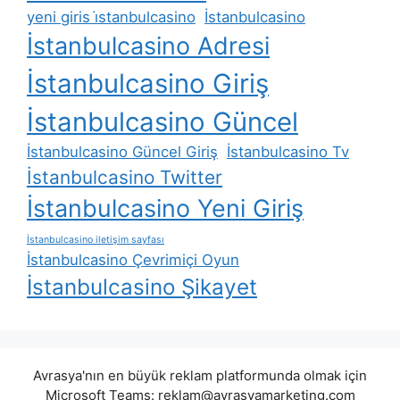
yeni giris i̇stanbulcasino
İstanbulcasino
İstanbulcasino Adresi
İstanbulcasino Giriş
İstanbulcasino Güncel
İstanbulcasino Güncel Giriş
İstanbulcasino Tv
İstanbulcasino Twitter
İstanbulcasino Yeni Giriş
İstanbulcasino iletişim sayfası
İstanbulcasino Çevrimiçi Oyun
İstanbulcasino Şikayet
Avrasya'nın en büyük reklam platformunda olmak için
Microsoft Teams:
reklam@avrasyamarketing.com