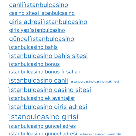
canli i̇stanbulcasino
casino sitesi i̇stanbulcasino
giris adresi i̇stanbulcasino
giris yap i̇stanbulcasino
güncel i̇stanbulcasino
i̇stanbulcasino bahis
i̇stanbulcasino bahis sitesi
i̇stanbulcasino bonus
i̇stanbulcasino bonus fırsatları
i̇stanbulcasino canli
i̇stanbulcasino casino makinesi
i̇stanbulcasino casino sitesi
i̇stanbulcasino ek avantajlar
i̇stanbulcasino giris adresi
i̇stanbulcasino girisi
i̇stanbulcasino güncel adres
i̇stanbulcasino güncel adresi
i̇stanbulcasino güvenilirdir