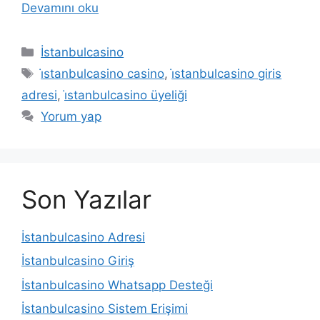
Devamını oku
Kategoriler
İstanbulcasino
Etiketler
i̇stanbulcasino casino
,
i̇stanbulcasino giris
adresi
,
i̇stanbulcasino üyeliği
Yorum yap
Son Yazılar
İstanbulcasino Adresi
İstanbulcasino Giriş
İstanbulcasino Whatsapp Desteği
İstanbulcasino Sistem Erişimi