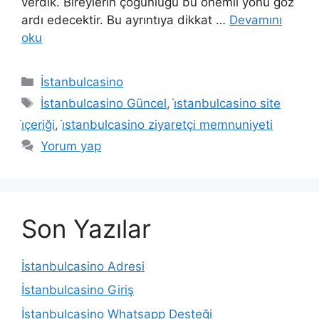
verdik. Bireylerin çoğunluğu bu önemli yönü göz
ardı edecektir. Bu ayrıntıya dikkat …
Devamını
oku
Kategoriler
İstanbulcasino
Etiketler
İstanbulcasino Güncel
,
i̇stanbulcasino site
i̇çeriği
,
i̇stanbulcasino ziyaretçi memnuniyeti
Yorum yap
Son Yazılar
İstanbulcasino Adresi
İstanbulcasino Giriş
İstanbulcasino Whatsapp Desteği