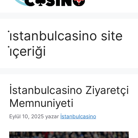
i̇stanbulcasino site
i̇çeriği
İstanbulcasino Ziyaretçi
Memnuniyeti
Eylül 10, 2025
yazar
İstanbulcasino