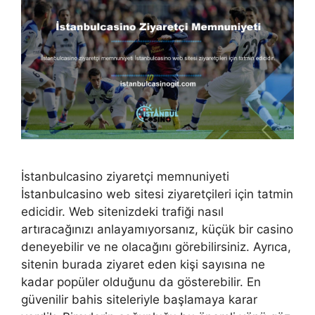
İstanbulcasino ziyaretçi memnuniyeti
İstanbulcasino web sitesi ziyaretçileri için tatmin
edicidir. Web sitenizdeki trafiği nasıl
artıracağınızı anlayamıyorsanız, küçük bir casino
deneyebilir ve ne olacağını görebilirsiniz. Ayrıca,
sitenin burada ziyaret eden kişi sayısına ne
kadar popüler olduğunu da gösterebilir. En
güvenilir bahis siteleriyle başlamaya karar