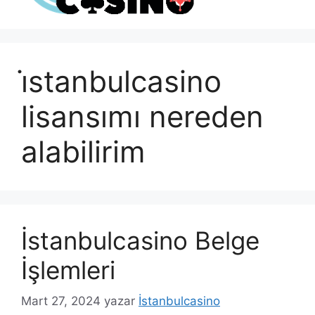
i̇stanbulcasino
lisansımı nereden
alabilirim
İstanbulcasino Belge
İşlemleri
Mart 27, 2024
yazar
İstanbulcasino