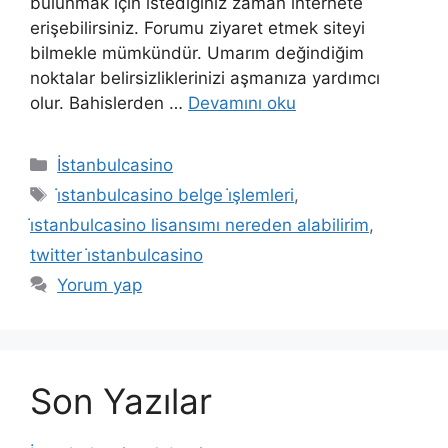
bulunmak için istediğiniz zaman internete
erişebilirsiniz. Forumu ziyaret etmek siteyi
bilmekle mümkündür. Umarım değindiğim
noktalar belirsizliklerinizi aşmanıza yardımcı
olur. Bahislerden …
Devamını oku
Kategoriler
İstanbulcasino
Etiketler
i̇stanbulcasino belge i̇şlemleri
,
i̇stanbulcasino lisansımı nereden alabilirim
,
twitter i̇stanbulcasino
Yorum yap
Son Yazılar