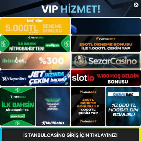
×
İSTANBULCASİNO GİRİŞ İÇİN TIKLAYINIZ!