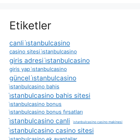
Etiketler
canli i̇stanbulcasino
casino sitesi i̇stanbulcasino
giris adresi i̇stanbulcasino
giris yap i̇stanbulcasino
güncel i̇stanbulcasino
i̇stanbulcasino bahis
i̇stanbulcasino bahis sitesi
i̇stanbulcasino bonus
i̇stanbulcasino bonus fırsatları
i̇stanbulcasino canli
i̇stanbulcasino casino makinesi
i̇stanbulcasino casino sitesi
i̇stanbulcasino ek avantajlar