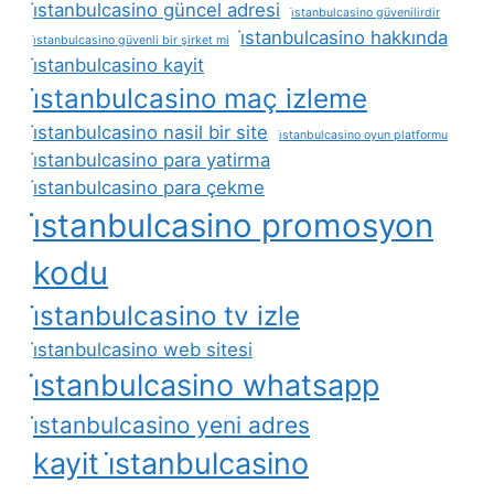
i̇stanbulcasino güncel adresi
i̇stanbulcasino güvenilirdir
i̇stanbulcasino hakkında
i̇stanbulcasino güvenli bir şirket mi
i̇stanbulcasino kayit
i̇stanbulcasino maç izleme
i̇stanbulcasino nasil bir site
i̇stanbulcasino oyun platformu
i̇stanbulcasino para yatirma
i̇stanbulcasino para çekme
i̇stanbulcasino promosyon
kodu
i̇stanbulcasino tv izle
i̇stanbulcasino web sitesi
i̇stanbulcasino whatsapp
i̇stanbulcasino yeni adres
kayit i̇stanbulcasino