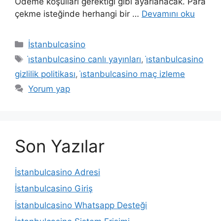
Ödeme koşulları gerektiği gibi ayarlanacak. Para
çekme isteğinde herhangi bir …
Devamını oku
Kategoriler
İstanbulcasino
Etiketler
i̇stanbulcasino canlı yayınları
,
i̇stanbulcasino
gizlilik politikası
,
i̇stanbulcasino maç izleme
Yorum yap
Son Yazılar
İstanbulcasino Adresi
İstanbulcasino Giriş
İstanbulcasino Whatsapp Desteği