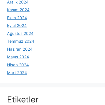
Aralık 2024
Kasım 2024
Ekim 2024
Eylül 2024
Ağustos 2024
Temmuz 2024
Haziran 2024
Mayıs 2024
Nisan 2024
Mart 2024
Etiketler