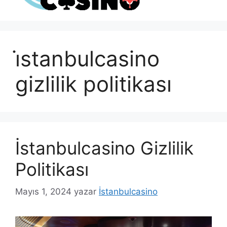
i̇stanbulcasino
gizlilik politikası
İstanbulcasino Gizlilik
Politikası
Mayıs 1, 2024
yazar
İstanbulcasino