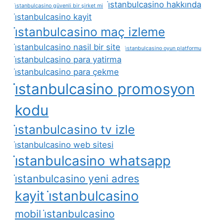
i̇stanbulcasino hakkında
i̇stanbulcasino güvenli bir şirket mi
i̇stanbulcasino kayit
i̇stanbulcasino maç izleme
i̇stanbulcasino nasil bir site
i̇stanbulcasino oyun platformu
i̇stanbulcasino para yatirma
i̇stanbulcasino para çekme
i̇stanbulcasino promosyon
kodu
i̇stanbulcasino tv izle
i̇stanbulcasino web sitesi
i̇stanbulcasino whatsapp
i̇stanbulcasino yeni adres
kayit i̇stanbulcasino
mobil i̇stanbulcasino