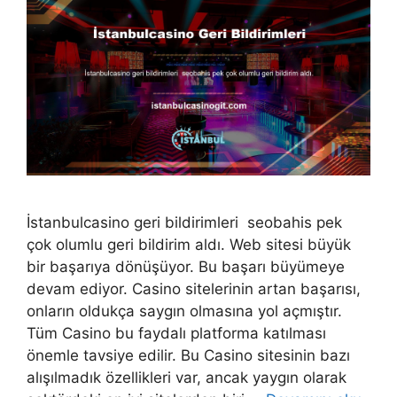
İstanbulcasino geri bildirimleri seobahis pek
çok olumlu geri bildirim aldı. Web sitesi büyük
bir başarıya dönüşüyor. Bu başarı büyümeye
devam ediyor. Casino sitelerinin artan başarısı,
onların oldukça saygın olmasına yol açmıştır.
Tüm Casino bu faydalı platforma katılması
önemle tavsiye edilir. Bu Casino sitesinin bazı
alışılmadık özellikleri var, ancak yaygın olarak