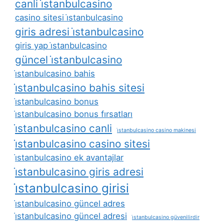
canli i̇stanbulcasino
casino sitesi i̇stanbulcasino
giris adresi i̇stanbulcasino
giris yap i̇stanbulcasino
güncel i̇stanbulcasino
i̇stanbulcasino bahis
i̇stanbulcasino bahis sitesi
i̇stanbulcasino bonus
i̇stanbulcasino bonus fırsatları
i̇stanbulcasino canli
i̇stanbulcasino casino makinesi
i̇stanbulcasino casino sitesi
i̇stanbulcasino ek avantajlar
i̇stanbulcasino giris adresi
i̇stanbulcasino girisi
i̇stanbulcasino güncel adres
i̇stanbulcasino güncel adresi
i̇stanbulcasino güvenilirdir