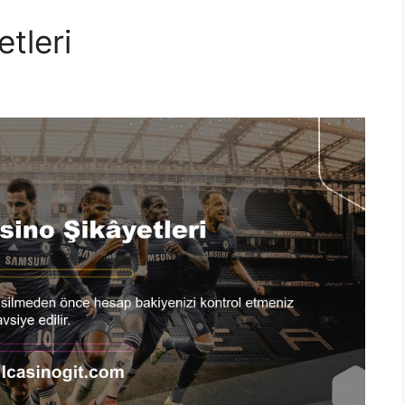
tleri