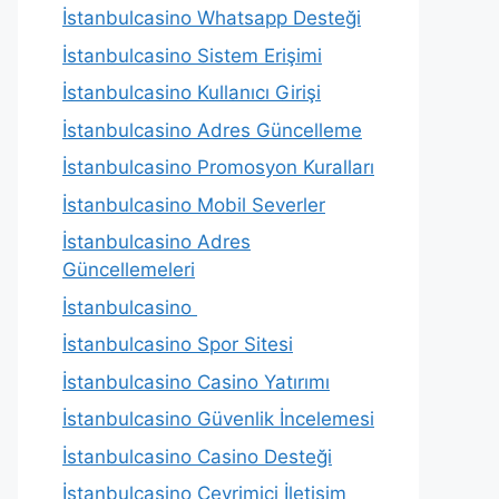
İstanbulcasino Whatsapp Desteği
İstanbulcasino Sistem Erişimi
İstanbulcasino Kullanıcı Girişi
İstanbulcasino Adres Güncelleme
İstanbulcasino Promosyon Kuralları
İstanbulcasino Mobil Severler
İstanbulcasino Adres
Güncellemeleri
İstanbulcasino
İstanbulcasino Spor Sitesi
İstanbulcasino Casino Yatırımı
İstanbulcasino Güvenlik İncelemesi
İstanbulcasino Casino Desteği
İstanbulcasino Çevrimiçi İletişim