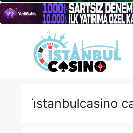
İçeriğe
atla
i̇stanbulcasino ca