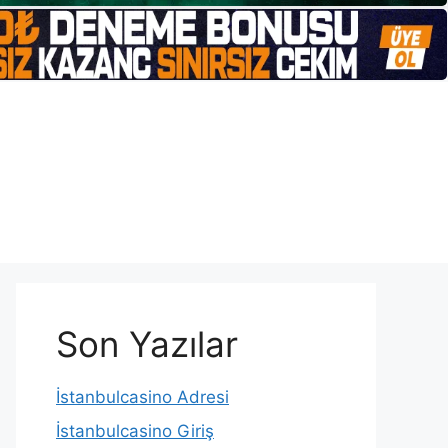
Son Yazılar
İstanbulcasino Adresi
İstanbulcasino Giriş