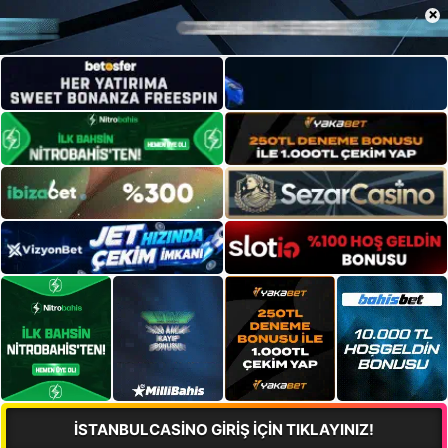
×
İSTANBULCASİNO GİRİŞ İÇİN TIKLAYINIZ!