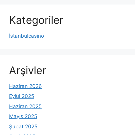
Kategoriler
İstanbulcasino
Arşivler
Haziran 2026
Eylül 2025
Haziran 2025
Mayıs 2025
Şubat 2025