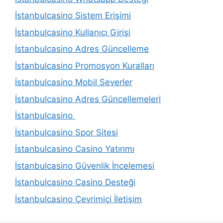
İstanbulcasino Sistem Erişimi
İstanbulcasino Kullanıcı Girişi
İstanbulcasino Adres Güncelleme
İstanbulcasino Promosyon Kuralları
İstanbulcasino Mobil Severler
İstanbulcasino Adres Güncellemeleri
İstanbulcasino
İstanbulcasino Spor Sitesi
İstanbulcasino Casino Yatırımı
İstanbulcasino Güvenlik İncelemesi
İstanbulcasino Casino Desteği
İstanbulcasino Çevrimiçi İletişim