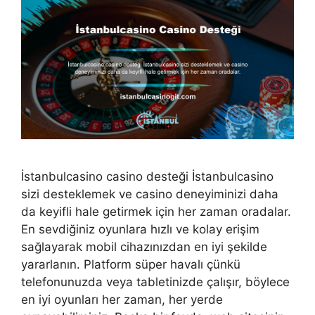
İstanbulcasino casino desteği İstanbulcasino
sizi desteklemek ve casino deneyiminizi daha
da keyifli hale getirmek için her zaman oradalar.
En sevdiğiniz oyunlara hızlı ve kolay erişim
sağlayarak mobil cihazınızdan en iyi şekilde
yararlanın. Platform süper havalı çünkü
telefonunuzda veya tabletinizde çalışır, böylece
en iyi oyunları her zaman, her yerde