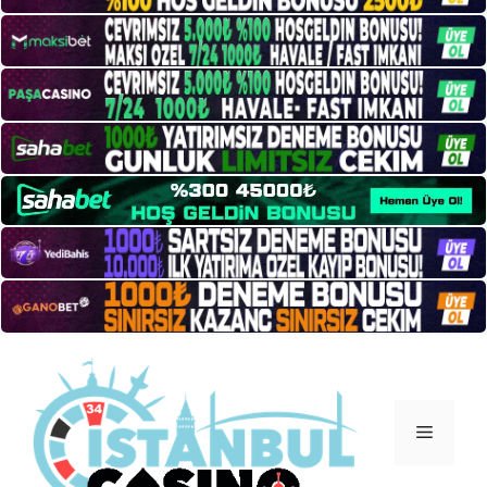
İçeriğe
atla
Menü