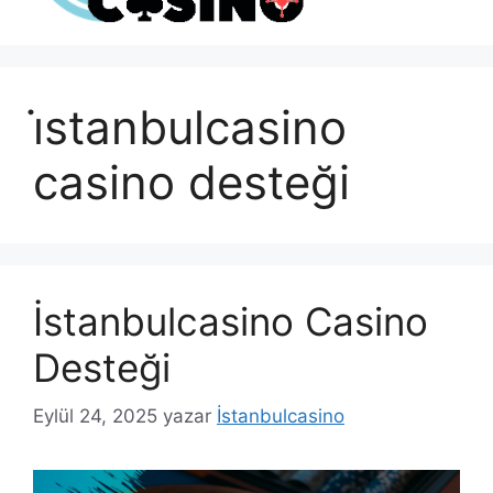
i̇stanbulcasino
casino desteği
İstanbulcasino Casino
Desteği
Eylül 24, 2025
yazar
İstanbulcasino