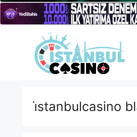
İçeriğe
atla
i̇stanbulcasino b