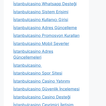
İstanbulcasino Whatsapp Desteği
İstanbulcasino Sistem Erişimi
İstanbulcasino Kullanıcı Girişi
İstanbulcasino Adres Güncelleme
İstanbulcasino Promosyon Kuralları
İstanbulcasino Mobil Severler
İstanbulcasino Adres
Güncellemeleri
İstanbulcasino
İstanbulcasino Spor Sitesi
İstanbulcasino Casino Yatırımı
İstanbulcasino Güvenlik İncelemesi
İstanbulcasino Casino Desteği
İstanbulcasino Çevrimiçi İletişim