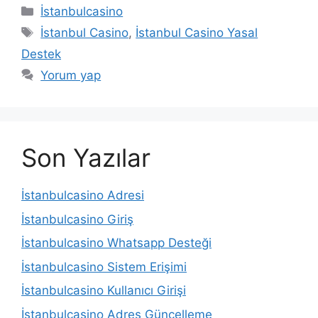
Kategoriler
İstanbulcasino
Etiketler
İstanbul Casino
,
İstanbul Casino Yasal
Destek
Yorum yap
Son Yazılar
İstanbulcasino Adresi
İstanbulcasino Giriş
İstanbulcasino Whatsapp Desteği
İstanbulcasino Sistem Erişimi
İstanbulcasino Kullanıcı Girişi
İstanbulcasino Adres Güncelleme