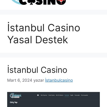
İstanbul Casino
Yasal Destek
İstanbul Casino
Mart 6, 2024
yazar
İstanbulcasino