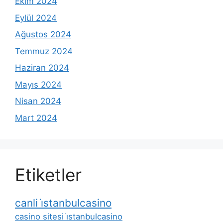
Ekim 2024
Eylül 2024
Ağustos 2024
Temmuz 2024
Haziran 2024
Mayıs 2024
Nisan 2024
Mart 2024
Etiketler
canli i̇stanbulcasino
casino sitesi i̇stanbulcasino