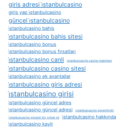
giris adresi i̇stanbulcasino
giris yap i̇stanbulcasino
güncel i̇stanbulcasino
i̇stanbulcasino bahis
i̇stanbulcasino bahis sitesi
i̇stanbulcasino bonus
i̇stanbulcasino bonus fırsatları
i̇stanbulcasino canli
i̇stanbulcasino casino makinesi
i̇stanbulcasino casino sitesi
i̇stanbulcasino ek avantajlar
i̇stanbulcasino giris adresi
i̇stanbulcasino girisi
i̇stanbulcasino güncel adres
i̇stanbulcasino güncel adresi
i̇stanbulcasino güvenilirdir
i̇stanbulcasino hakkında
i̇stanbulcasino güvenli bir şirket mi
i̇stanbulcasino kayit