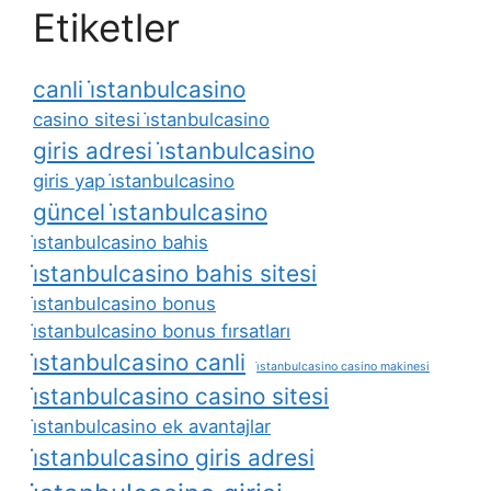
Etiketler
canli i̇stanbulcasino
casino sitesi i̇stanbulcasino
giris adresi i̇stanbulcasino
giris yap i̇stanbulcasino
güncel i̇stanbulcasino
i̇stanbulcasino bahis
i̇stanbulcasino bahis sitesi
i̇stanbulcasino bonus
i̇stanbulcasino bonus fırsatları
i̇stanbulcasino canli
i̇stanbulcasino casino makinesi
i̇stanbulcasino casino sitesi
i̇stanbulcasino ek avantajlar
i̇stanbulcasino giris adresi