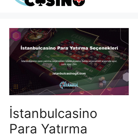
İstanbulcasino
Para Yatırma