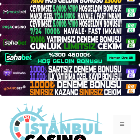
İçeriğe
atla
Menü