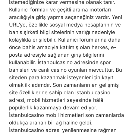
istemediğinize karar vermesine olanak tanır.
Kullanıcı formları ve çeşitli arama motorları
aracılığıyla giriş yapma seçeneğiniz vardır. Yeni
URL’ye, özellikle sosyal medya hesaplarının ve
bahis şirketi bilgi sitelerinin varlığı nedeniyle
kolaylıkla erişilebilir. Kullanıcı forumlarına daha
önce bahis amacıyla katılmış olan herkes, e-
posta adresiyle sağlanan giriş bilgilerini
kullanabilir. İstanbulcasino adresinde spor
bahisleri ve canlı casino oyunları mevcuttur. Bu
siteden para kazanmak isteyenler için kayıt
olmak ilk adımdır. Son zamanların en gelişmiş
site özelliklerine sahip olan İstanbulcasino
adresi, mobil hizmetleri sayesinde hâlâ
popülerlik kazanmaya devam ediyor.
İstanbulcasino mobil hizmetleri son zamanlarda
oldukça aranan bir ağ haline geldi.
İstanbulcasino adresi yenilenmesine rağmen