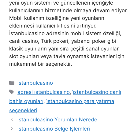
yeni oyun sistemi ve güncellenen içeriğiyle
kullanıcılarının hizmetinde olmaya devam ediyor.
Mobil kullanım özelliğine yeni oyunların
eklenmesi kullanıcı kitlesini artırıyor.
İstanbulcasino adresinin mobil sistem özelliği,
canlı casino, Türk pokeri, yabancı poker gibi
klasik oyunların yanı sıra çeşitli sanal oyunlar,
slot oyunları veya tavla oynamak isteyenler için
mükemmel bir seçenektir.
Kategoriler
İstanbulcasino
Etiketler
adresi i̇stanbulcasino
,
i̇stanbulcasino canlı
bahis oyunları
,
i̇stanbulcasino para yatırma
seçenekleri
İstanbulcasino Yorumları Nerede
İstanbulcasino Belge İşlemleri