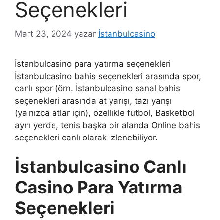
Seçenekleri
Mart 23, 2024
yazar
İstanbulcasino
İstanbulcasino para yatırma seçenekleri
İstanbulcasino bahis seçenekleri arasında spor,
canlı spor (örn. İstanbulcasino sanal bahis
seçenekleri arasında at yarışı, tazı yarışı
(yalnızca atlar için), özellikle futbol, Basketbol
aynı yerde, tenis başka bir alanda Online bahis
seçenekleri canlı olarak izlenebiliyor.
İstanbulcasino Canlı
Casino Para Yatırma
Seçenekleri