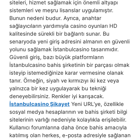
siteleri, hizmet sağlamak için önemli altyapı
sistemleri ve meşru lisanslar uygulamıştır.
Bunun nedeni budur. Ayrıca, anahtar
sağlayıcıların yardımıyla casino oyunları HD
kalitesinde sürekli bir bağlantı sunar. Bu
senaryoda yeni giriş adresini almanın en güvenli
yolunu sağlamak İstanbulcasino tasarımıdır.
Güvenli giriş, bazı büyük platformların
İstanbulcasino bahis şirketinin bir parçası olmak
isteyip istemediğinize karar vermesine olanak
tanır. Örneğin, siyah ve kırmızıyı iki kez veya
yalnızca bir kez uygulayarak bu tekniği
deneyebilirsiniz. Renkler iyi karışacak.
İstanbulcasino Şikayet
Yeni URL’ye, özellikle
sosyal medya hesaplarının ve bahis şirketi bilgi
sitelerinin varlığı nedeniyle kolaylıkla erişilebilir.
Kullanıcı forumlarına daha önce bahis amacıyla
katılmış olan herkes, e-posta adresiyle sağlanan