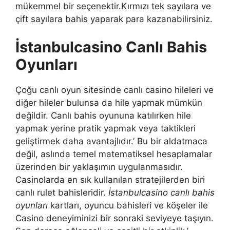
mükemmel bir seçenektir.Kırmızı tek sayılara ve
çift sayılara bahis yaparak para kazanabilirsiniz.
İstanbulcasino Canlı Bahis
Oyunları
Çoğu canlı oyun sitesinde canlı casino hileleri ve
diğer hileler bulunsa da hile yapmak mümkün
değildir. Canlı bahis oyununa katılırken hile
yapmak yerine pratik yapmak veya taktikleri
geliştirmek daha avantajlıdır.’ Bu bir aldatmaca
değil, aslında temel matematiksel hesaplamalar
üzerinden bir yaklaşımın uygulanmasıdır.
Casinolarda en sık kullanılan stratejilerden biri
canlı rulet bahisleridir.
İstanbulcasino canlı bahis
oyunları
kartları, oyuncu bahisleri ve köşeler ile
Casino deneyiminizi bir sonraki seviyeye taşıyın.