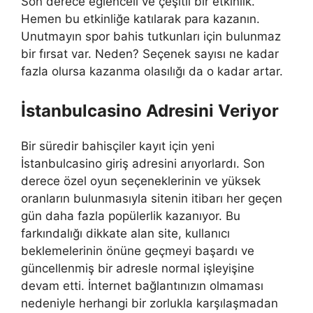
Son derece eğlenceli ve çeşitli bir etkinlik.’
Hemen bu etkinliğe katılarak para kazanın.
Unutmayın spor bahis tutkunları için bulunmaz
bir fırsat var. Neden? Seçenek sayısı ne kadar
fazla olursa kazanma olasılığı da o kadar artar.
İstanbulcasino Adresini Veriyor
Bir süredir bahisçiler kayıt için yeni
İstanbulcasino giriş adresini arıyorlardı. Son
derece özel oyun seçeneklerinin ve yüksek
oranların bulunmasıyla sitenin itibarı her geçen
gün daha fazla popülerlik kazanıyor. Bu
farkındalığı dikkate alan site, kullanıcı
beklemelerinin önüne geçmeyi başardı ve
güncellenmiş bir adresle normal işleyişine
devam etti. İnternet bağlantınızın olmaması
nedeniyle herhangi bir zorlukla karşılaşmadan