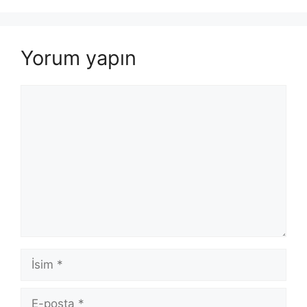
Yorum yapın
Yorum
İsim
E-