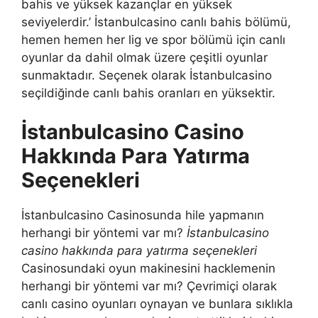
bahis ve yüksek kazançlar en yüksek
seviyelerdir.’ İstanbulcasino canlı bahis bölümü,
hemen hemen her lig ve spor bölümü için canlı
oyunlar da dahil olmak üzere çeşitli oyunlar
sunmaktadır. Seçenek olarak İstanbulcasino
seçildiğinde canlı bahis oranları en yüksektir.
İstanbulcasino Casino
Hakkında Para Yatırma
Seçenekleri
İstanbulcasino Casinosunda hile yapmanın
herhangi bir yöntemi var mı?
İstanbulcasino
casino hakkında para yatırma seçenekleri
Casinosundaki oyun makinesini hacklemenin
herhangi bir yöntemi var mı? Çevrimiçi olarak
canlı casino oyunları oynayan ve bunlara sıklıkla