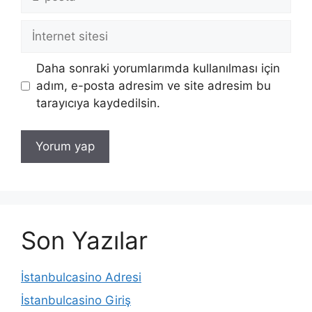
posta
İnternet
sitesi
Daha sonraki yorumlarımda kullanılması için
adım, e-posta adresim ve site adresim bu
tarayıcıya kaydedilsin.
Son Yazılar
İstanbulcasino Adresi
İstanbulcasino Giriş