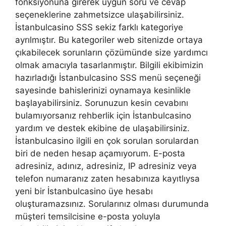
fonksiyonuna girerek uygun soru ve cevap
seçeneklerine zahmetsizce ulaşabilirsiniz.
İstanbulcasino SSS sekiz farklı kategoriye
ayrılmıştır. Bu kategoriler web sitenizde ortaya
çıkabilecek sorunların çözümünde size yardımcı
olmak amacıyla tasarlanmıştır. Bilgili ekibimizin
hazırladığı İstanbulcasino SSS menü seçeneği
sayesinde bahislerinizi oynamaya kesinlikle
başlayabilirsiniz. Sorunuzun kesin cevabını
bulamıyorsanız rehberlik için İstanbulcasino
yardım ve destek ekibine de ulaşabilirsiniz.
İstanbulcasino ilgili en çok sorulan sorulardan
biri de neden hesap açamıyorum. E-posta
adresiniz, adınız, adresiniz, IP adresiniz veya
telefon numaranız zaten hesabınıza kayıtlıysa
yeni bir İstanbulcasino üye hesabı
oluşturamazsınız. Sorularınız olması durumunda
müşteri temsilcisine e-posta yoluyla