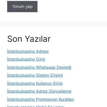
Son Yazılar
İstanbulcasino Adresi
İstanbulcasino Giriş
İstanbulcasino Whatsapp Desteği
İstanbulcasino Sistem Erişimi
İstanbulcasino Kullanıcı Girişi
İstanbulcasino Adres Güncelleme
İstanbulcasino Promosyon Kuralları