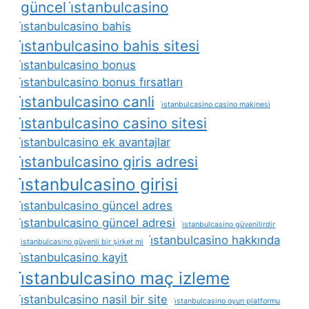
güncel i̇stanbulcasino
i̇stanbulcasino bahis
i̇stanbulcasino bahis sitesi
i̇stanbulcasino bonus
i̇stanbulcasino bonus fırsatları
i̇stanbulcasino canli
i̇stanbulcasino casino makinesi
i̇stanbulcasino casino sitesi
i̇stanbulcasino ek avantajlar
i̇stanbulcasino giris adresi
i̇stanbulcasino girisi
i̇stanbulcasino güncel adres
i̇stanbulcasino güncel adresi
i̇stanbulcasino güvenilirdir
i̇stanbulcasino hakkında
i̇stanbulcasino güvenli bir şirket mi
i̇stanbulcasino kayit
i̇stanbulcasino maç izleme
i̇stanbulcasino nasil bir site
i̇stanbulcasino oyun platformu