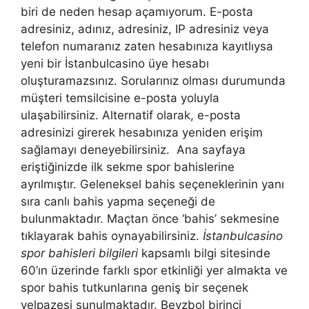
biri de neden hesap açamıyorum. E-posta
adresiniz, adınız, adresiniz, IP adresiniz veya
telefon numaranız zaten hesabınıza kayıtlıysa
yeni bir İstanbulcasino üye hesabı
oluşturamazsınız. Sorularınız olması durumunda
müşteri temsilcisine e-posta yoluyla
ulaşabilirsiniz. Alternatif olarak, e-posta
adresinizi girerek hesabınıza yeniden erişim
sağlamayı deneyebilirsiniz. Ana sayfaya
eriştiğinizde ilk sekme spor bahislerine
ayrılmıştır. Geleneksel bahis seçeneklerinin yanı
sıra canlı bahis yapma seçeneği de
bulunmaktadır. Maçtan önce ‘bahis’ sekmesine
tıklayarak bahis oynayabilirsiniz.
İstanbulcasino
spor bahisleri bilgileri
kapsamlı bilgi sitesinde
60’ın üzerinde farklı spor etkinliği yer almakta ve
spor bahis tutkunlarına geniş bir seçenek
yelpazesi sunulmaktadır. Beyzbol birinci