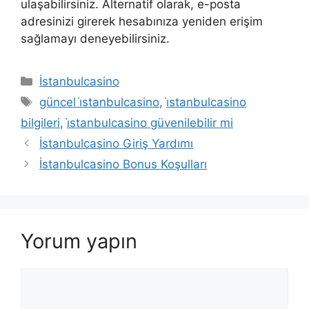
ulaşabilirsiniz. Alternatif olarak, e-posta
adresinizi girerek hesabınıza yeniden erişim
sağlamayı deneyebilirsiniz.
Kategoriler
İstanbulcasino
Etiketler
güncel i̇stanbulcasino
,
i̇stanbulcasino
bilgileri
,
i̇stanbulcasino güvenilebilir mi
İstanbulcasino Giriş Yardımı
İstanbulcasino Bonus Koşulları
Yorum yapın
Yorum