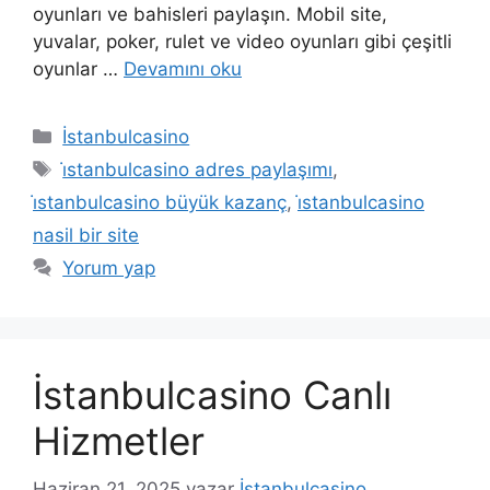
oyunları ve bahisleri paylaşın. Mobil site,
yuvalar, poker, rulet ve video oyunları gibi çeşitli
oyunlar …
Devamını oku
Kategoriler
İstanbulcasino
Etiketler
i̇stanbulcasino adres paylaşımı
,
i̇stanbulcasino büyük kazanç
,
i̇stanbulcasino
nasil bir site
Yorum yap
İstanbulcasino Canlı
Hizmetler
Haziran 21, 2025
yazar
İstanbulcasino