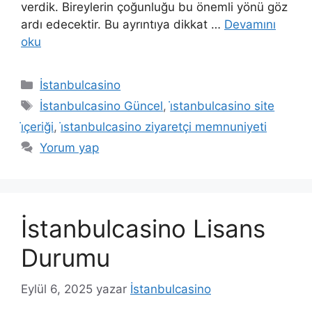
verdik. Bireylerin çoğunluğu bu önemli yönü göz
ardı edecektir. Bu ayrıntıya dikkat …
Devamını
oku
Kategoriler
İstanbulcasino
Etiketler
İstanbulcasino Güncel
,
i̇stanbulcasino site
i̇çeriği
,
i̇stanbulcasino ziyaretçi memnuniyeti
Yorum yap
İstanbulcasino Lisans
Durumu
Eylül 6, 2025
yazar
İstanbulcasino