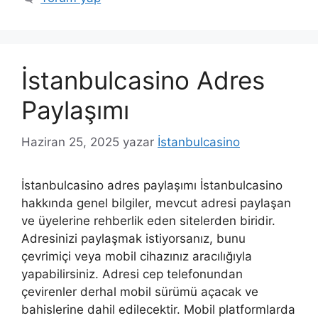
İstanbulcasino Adres
Paylaşımı
Haziran 25, 2025
yazar
İstanbulcasino
İstanbulcasino adres paylaşımı İstanbulcasino
hakkında genel bilgiler, mevcut adresi paylaşan
ve üyelerine rehberlik eden sitelerden biridir.
Adresinizi paylaşmak istiyorsanız, bunu
çevrimiçi veya mobil cihazınız aracılığıyla
yapabilirsiniz. Adresi cep telefonundan
çevirenler derhal mobil sürümü açacak ve
bahislerine dahil edilecektir. Mobil platformlarda