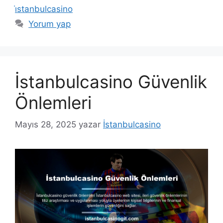
i̇stanbulcasino
Yorum yap
İstanbulcasino Güvenlik
Önlemleri
Mayıs 28, 2025
yazar
İstanbulcasino