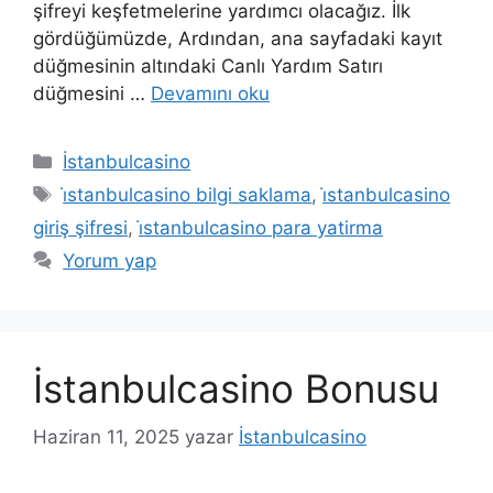
şifreyi keşfetmelerine yardımcı olacağız. İlk
gördüğümüzde, Ardından, ana sayfadaki kayıt
düğmesinin altındaki Canlı Yardım Satırı
düğmesini …
Devamını oku
Kategoriler
İstanbulcasino
Etiketler
i̇stanbulcasino bilgi saklama
,
i̇stanbulcasino
giriş şifresi
,
i̇stanbulcasino para yatirma
Yorum yap
İstanbulcasino Bonusu
Haziran 11, 2025
yazar
İstanbulcasino