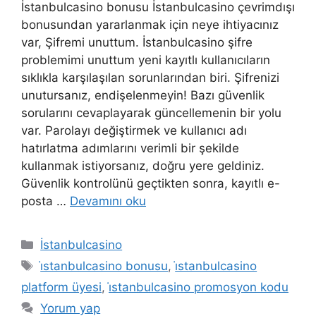
İstanbulcasino bonusu İstanbulcasino çevrimdışı
bonusundan yararlanmak için neye ihtiyacınız
var, Şifremi unuttum. İstanbulcasino şifre
problemimi unuttum yeni kayıtlı kullanıcıların
sıklıkla karşılaşılan sorunlarından biri. Şifrenizi
unutursanız, endişelenmeyin! Bazı güvenlik
sorularını cevaplayarak güncellemenin bir yolu
var. Parolayı değiştirmek ve kullanıcı adı
hatırlatma adımlarını verimli bir şekilde
kullanmak istiyorsanız, doğru yere geldiniz.
Güvenlik kontrolünü geçtikten sonra, kayıtlı e-
posta …
Devamını oku
Kategoriler
İstanbulcasino
Etiketler
i̇stanbulcasino bonusu
,
i̇stanbulcasino
platform üyesi
,
i̇stanbulcasino promosyon kodu
Yorum yap