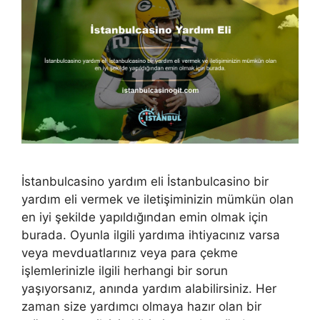
İstanbulcasino yardım eli İstanbulcasino bir
yardım eli vermek ve iletişiminizin mümkün olan
en iyi şekilde yapıldığından emin olmak için
burada. Oyunla ilgili yardıma ihtiyacınız varsa
veya mevduatlarınız veya para çekme
işlemlerinizle ilgili herhangi bir sorun
yaşıyorsanız, anında yardım alabilirsiniz. Her
zaman size yardımcı olmaya hazır olan bir