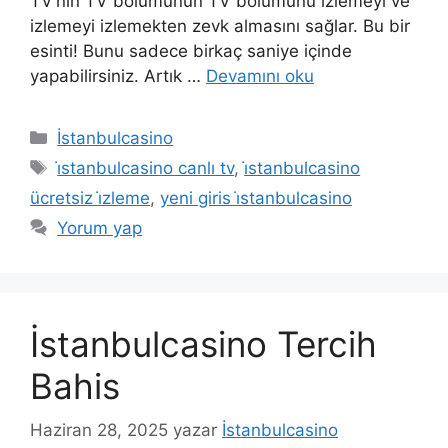
TV’nin TV bölümünün TV bölümünü izlemeyi ve
izlemeyi izlemekten zevk almasını sağlar. Bu bir
esinti! Bunu sadece birkaç saniye içinde
yapabilirsiniz. Artık …
Devamını oku
Kategoriler
İstanbulcasino
Etiketler
i̇stanbulcasino canlı tv
,
i̇stanbulcasino
ücretsiz i̇zleme
,
yeni giris i̇stanbulcasino
Yorum yap
İstanbulcasino Tercih
Bahis
Haziran 28, 2025
yazar
İstanbulcasino